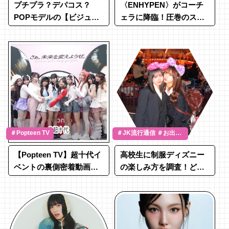
プチプラ？デパコス？
〈ENHYPEN〉がコーチ
POPモデルの【ビジュ盛
ェラに降臨！圧巻のステ
れ】一軍リップ♡
ージをライブレポ☆
＃Popteen TV
＃JK流行通信 ＃お出か
け
【Popteen TV】超十代イ
高校生に制服ディズニー
ベントの裏側密着動画を
の楽しみ方を調査！どこ
大公開♡ドキドキの裏側
で買う？おすすめコーデ
をお届け♩
は？