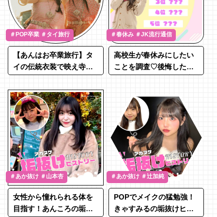
＃POP卒業 ＃タイ旅行
＃春休み ＃JK流行通信
【あんはお卒業旅行】タ
高校生が春休みにしたい
イの伝統衣装で映え寺院
ことを調査♡後悔したこ
にレッツゴー！
と＆おすすめの過ごし方
も紹介
＃あか抜け ＃山本杏
＃あか抜け ＃辻加純
女性から憧れられる体を
POPでメイクの猛勉強！
目指す！あんころの垢抜
きゃすみるの垢抜けヒス