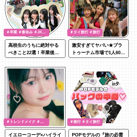
＃卒業 ＃春休み ＃JK流
＃タイ旅行 ＃旅行
行通信
高校生のうちに絶対やる
激安すぎてヤバい★プラ
べきこと22選！卒業後に
トゥーナム市場で1人600
後悔しないために何をす
バーツでコーデバトル！
べき？
＃トレンドメイク ＃あ
＃旅行 ＃タイ旅行
か抜け
イエローコーデ×ハイライ
POPモデルの『旅の必需