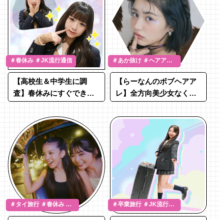
＃春休み ＃JK流行通信
＃あか抜け ＃ヘアアレ
＃谷田ラナ
【高校生＆中学生に調
【らーなんのボブヘアア
査】春休みにすぐでき
レ】全方向美少女なくる
る！簡単な垢抜け方法13
りんぱアレンジ
選
＃タイ旅行 ＃春休み ＃
＃卒業旅行 ＃JK流行通
LJK
信