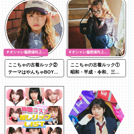
＃オシャレ偏差値向上
＃オシャレ偏差値向上
＃サブカル ＃阿部ここ
＃サブカル ＃平成リバ
ここちゃの古着ルック②
ここちゃの古着ルック①
は
イバル ＃阿部ここは
テーマはやんちゃBOY！
昭和・平成・令和、三世
差し色を効かせた春色コ
代が共演する古着コーデ
ーデ