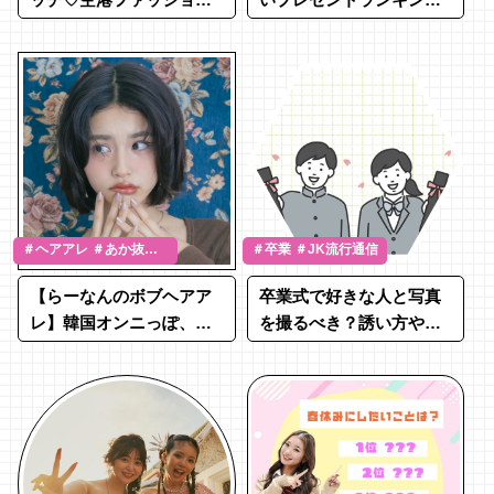
SNAP
TOP15♡
＃ヘアアレ ＃あか抜け
＃卒業 ＃JK流行通信
＃谷田ラナ
【らーなんのボブヘアア
卒業式で好きな人と写真
レ】韓国オンニっぽ、ミ
を撮るべき？誘い方やお
ックス巻きヘア
すすめポーズも紹介