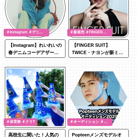
＃Instagram ＃デニム
＃新発売 ＃FINGER
＃向井怜衣
SUIT
【Instagram】れいれいの
【FINGER SUIT】
春デニムコーデアザーカ
TWICE・ナヨンが新ミュ
ットをお届け♩
ーズに就任！“無敵”ビジ
ュに注目♡
＃体育祭 ＃クラT
＃オーディション ＃ミ
クチャ ＃メンズモデル
高校生に聞いた！人気の
Popteenメンズモデルオ