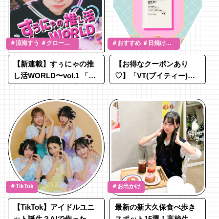
＃涼海すう ＃クローズ
＃おすすめ ＃日焼け対
アップ
策 ＃新発売
【新連載】すぅにゃの推
【お得なクーポンあり
し活WORLD〜vol.1 「イ
♡】「VT(ブイティー)」
チバン好きなのは魔界ノ
から、ベタつき知らずの
りりむチャン♡」
優秀な日焼け止めが新登
場☆
＃TikTok
＃お出かけ
【TikTok】アイドルユニ
最新の新大久保食べ歩き
ット誕生？AIで作った
スポット15選！高校生に