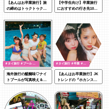
【あんはお卒業旅行】旅
【中学生向け】卒業旅行
の締めはトゥクトゥク&
におすすめの行き先10
ナイトマーケットで思い
選！予算や行く時期も調
出を撮りまくる！
査♡
＃タイ旅行 ＃プール ＃
＃タイ旅行 ＃卒業 ＃
水着 ＃卒業 ＃LJK
LJK
海外旅行の醍醐味♡ナイ
【あんはお卒業旅行】JK
トプールが写真映え＆楽
トレンドの『ホカンス』
しすぎた！
はドレス×盛り髪のプリン
セススタイルに進化★