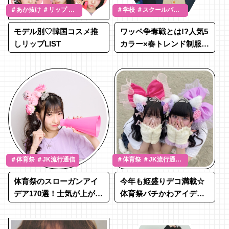
＃あか抜け ＃リップ ＃
＃学校 ＃スクールバッ
ベストコスメ
グ
モデル別♡韓国コスメ推
ワッペ争奪戦とは!?人気5
しリップLIST
カラー×春トレンド制服コ
ーデを紹介♡
＃体育祭 ＃JK流行通信
＃体育祭 ＃JK流行通信
＃SNAP
体育祭のスローガンアイ
今年も姫盛りデコ満載☆
デア170選！士気が上がる
体育祭バチかわアイデア
かっこいいフレーズ例を
BEST４
紹介