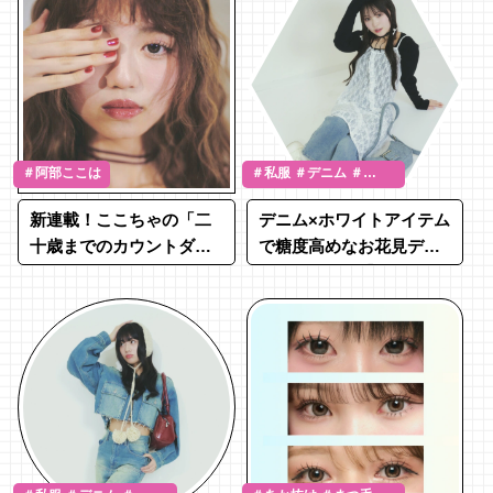
＃阿部ここは
＃私服 ＃デニム ＃
SNAP
新連載！ここちゃの「二
デニム×ホワイトアイテム
十歳までのカウントダウ
で糖度高めなお花見デー
ン」vol.1
トスタイル♡【私服デニ
ムSNAP②】