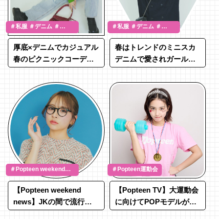
＃私服 ＃デニム ＃
＃私服 ＃デニム ＃
SNAP
SNAP
厚底×デニムでカジュアル
春はトレンドのミニスカ
春のピクニックコーデ
デニムで愛されガールに
♩【私服デニム
♡【私服デニム
SNAP④】
SNAP③】
＃Popteen weekend
＃Popteen運動会
news
【Popteen weekend
【Popteen TV】大運動会
news】JKの間で流行っ
に向けてPOPモデルが体
ている「限界JK」につい
力テスト！結果は！？