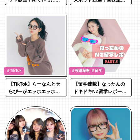
『POPFUL』を初披露♡
人気のグルメランキング
★
＃TikTok
＃横溝菜帆 ＃留学
【TikTok】らーなんとせ
【留学連載】なったんの
らぴーがエッホエッホダ
ドキドキNZ留学レポート
ンスを踊ってみた♩
♡Part.5