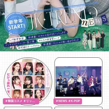
＃韓国コスメ ＃リップ
＃NEWS ＃K-POP
＃あか抜け