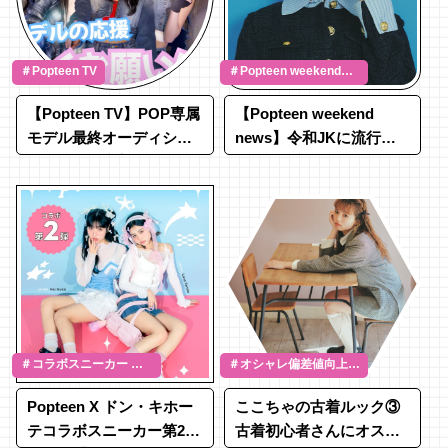
＃Popteen TV
＃Popteen weekend
news ＃平成リバイバル
【Popteen TV】POP専属
【Popteen weekend
＃令和ぎゃる
モデル最終オーディショ
news】令和JKに流行
ンの裏側に密着！
中？！最新キティちゃん
情報をみゆんが紹介♡
＃コラボスニーカー ＃
＃オシャレ偏差値向上
スニーカー
＃サブカル ＃阿部ここ
Popteen X ドン・キホー
ここちゃの古着ルック③
は
テコラボスニーカー第2弾
古着初心者さんにオスス