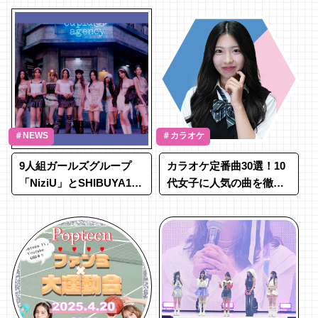
てせらぴーアナが紹介♡
＃NEWS
＃カラオケ
9人組ガールズグループ
カラオケ定番曲30選！10
「NiziU」とSHIBUYA109
代女子に人気の曲を徹底
がコラボレーション！
調査♡