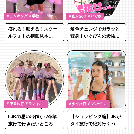
＃ランキング ＃学校
＃あか抜け ＃いぐさ
盛れる！映える！スクー
髪色チェンジでガラッと
ルフォトの構図見本
変身！いぐぴんの垢抜け
BEST10♡
ヒストリー♡
＃卒業旅行 ＃ランキン
＃タイ旅行 ＃プレゼン
グ
ト
LJKの思い出作り♡卒業
【ショッピング編】JKが
旅行で行きたいところ
タイ旅行で絶対行くべき
BEST5！
スポット全部紹介！