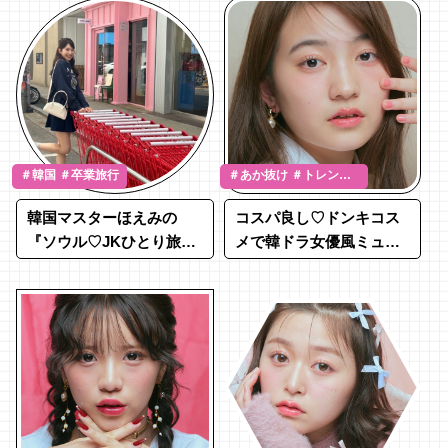
＃韓国 ＃卒業旅行
＃あか抜け ＃トレンド
メイク ＃関沢みひろ
韓国マスターほえみの
コスパ良し♡ドンキコス
『ソウル♡JKひとり旅の
メで韓ドラ女優風ミュー
ススメ』
トメイク