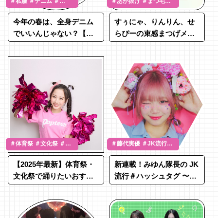
＃私服 ＃デニム ＃
＃あか抜け ＃まつ毛メ
SNAP
イク ＃涼海すう ＃土屋
今年の春は、全身デニム
すぅにゃ、りんりん、せ
惺来 ＃相塲星音
でいいんじゃない？【私
らぴーの束感まつげメイ
服デニムSNAP①】
クレシピ
＃体育祭 ＃文化祭 ＃JK
＃藤代実優 ＃JK流行通
流行通信
信
【2025年最新】体育祭・
新連載！みゆん隊長の JK
文化祭で踊りたいおすす
流行＃ハッシュタグ 〜
めダンス曲60選
APRIL〜