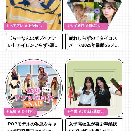
＃ヘアアレ ＃あか抜け
＃タイ旅行 ＃日焼け対
＃谷田ラナ
策 ＃タイコスメ
【らーなんのボブヘアア
崩れしらずの「タイコス
レ】アイロンいらず⭐︎裏原
メ」で2025年最新SSメイ
系おだんごヘア
ク♡
＃私服 ＃タイ旅行
＃卒業 ＃JK流行通信 ＃
プレゼント
POPモデルの私服をキャ
女子高校生が喜ぶ卒業祝
ッチ♡空港ファッション
いプレゼントランキング