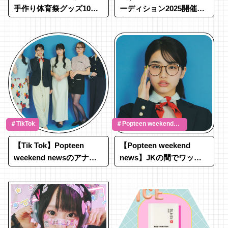
手作り体育祭グッズ10選
ーディション2025開催決
＆被らないアイデアを紹
定！POPメンズモデルに
介
なれる＆シンデレラフェ
スに出るチャンスも★
＃TikTok
＃Popteen weekend
news
【Tik Tok】Popteen
【Popteen weekend
weekend newsのアナた
news】JKの間でワッペ
ちで踊ってみたよ♩
戦争が勃発？！最新ワッ
ペ情報をらーなんがお届
け♡