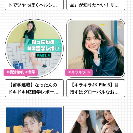
トでツヤっぽくヘルシー
品』が知りた〜い！リア
な春メイク♡
ルな私物を一挙公開♡
＃横溝菜帆 ＃留学
＃キラキラJK
【留学連載】なったんの
【キラキラJK File.5】目
ドキドキNZ留学レポート
指すはグローバルなお医
♡Part.4
者さん☆才色兼備なりり
あチャン！