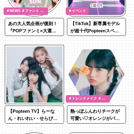
＃NEWS ＃ファンミ ＃
＃イベント
Popteen運動会
あの大人気企画が復刻！
【TikTok】新専属モデル
『POPファンミ×大運動
が超十代Popteenスペシ
会』を開催☆
ャルステージでデビュー
♡
＃トレンドメイク ＃ジ
ューシーメイク ＃あか
【Popteen TV】らーな
熱っぽふんわりチークが
抜け
ん・れいれい・せらぴー
可愛い♡オレンジがパー
の表紙撮影の舞台裏に密
プルに合いすぎる★
着♡