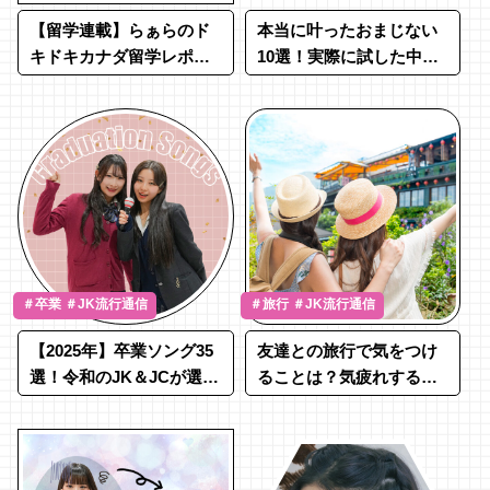
通信
【留学連載】らぁらのド
本当に叶ったおまじない
キドキカナダ留学レポー
10選！実際に試した中高
ト♡Part.1
生の口コミ付き♡
＃卒業 ＃JK流行通信
＃旅行 ＃JK流行通信
【2025年】卒業ソング35
友達との旅行で気をつけ
選！令和のJK＆JCが選ぶ
ることは？気疲れする原
今どき曲を大発表
因や後悔エピソード紹介