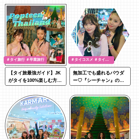
＃タイ旅行 ＃卒業旅行
＃タイコスメ ＃タイ旅
行
【タイ旅最強ガイド】JK
無加工でも盛れるパウダ
がタイを100%楽しむ方法
ー♡『シーチャン』の人
をPOPが紹介！
気アイテムが気になる！