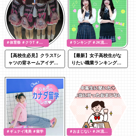
＃体育祭 ＃クラT ＃文
＃ランキング ＃JK流行
化祭
通信
【高校生必見】クラスTシ
【最新】女子高校生がな
ャツの背ネームアイデ
りたい職業ランキング！1
ア！面白ネタを紹介♡
位は「美容関係」、2位
は？
＃ギュナイ滝美 ＃留学
＃おまじない ＃JK流行