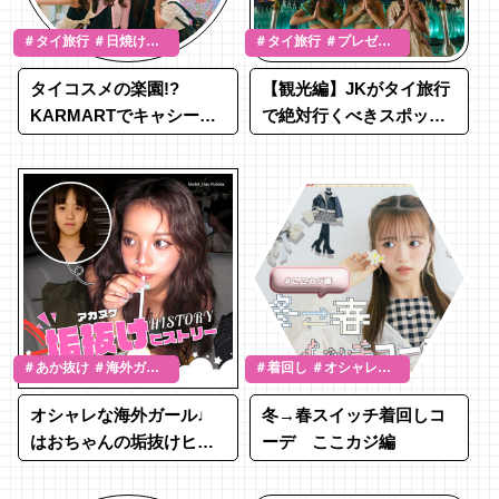
＃タイ旅行 ＃日焼け対
＃タイ旅行 ＃プレゼン
策 ＃タイコスメ
ト
タイコスメの楽園!?
【観光編】JKがタイ旅行
KARMARTでキャシード
で絶対行くべきスポット
ールなど最新アイテムを
全部紹介！
チェック！
＃あか抜け ＃海外ガー
＃着回し ＃オシャレ偏
ル ＃久保田葉央
差値向上 ＃阿部ここは
オシャレな海外ガール♩
冬→春スイッチ着回しコ
はおちゃんの垢抜けヒス
ーデ ここカジ編
トリー♡