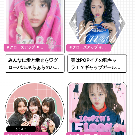
＃クローズアップ ＃ギ
＃クローズアップ ＃山
ュナイ滝美
戸穂乃葉
みんなに愛と幸せを♡グ
実はPOPイチの強キャ
ローバルJKらぁらのハッ
ラ！？ギャップガールな
ピーまいんど
ほにょはの素顔