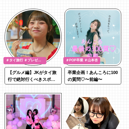
けヒストリー♡
トリー♡
＃タイ旅行 ＃プレゼン
＃POP卒業 ＃山本杏
ト
【グルメ編】JKがタイ旅
卒業企画！あんころに100
行で絶対行くべきスポッ
の質問♡〜前編〜
ト全部紹介！