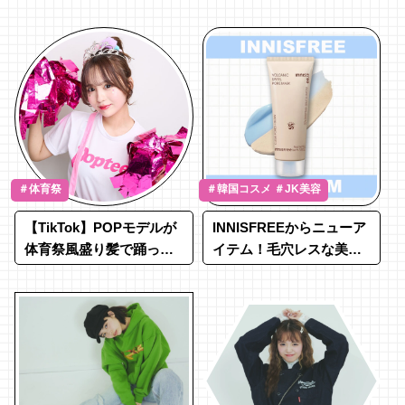
発表！【4月10日発売開
メなジャケットコーデ
始】
＃体育祭
＃韓国コスメ ＃JK美容
【TikTok】POPモデルが
INNISFREEからニューア
体育祭風盛り髪で踊って
イテム！毛穴レスな美肌
みた♩
で汚れも気分もすっきり
♡