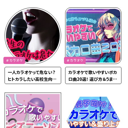
い＆盛り上がる曲
曲51選
＃カラオケ
＃カラオケ
一人カラオケって危ない？
カラオケで歌いやすいボカ
ヒトカラしたい高校生向け
ロ曲20選！ 選び方＆うまく
に注意点を紹介
歌うコツも紹介