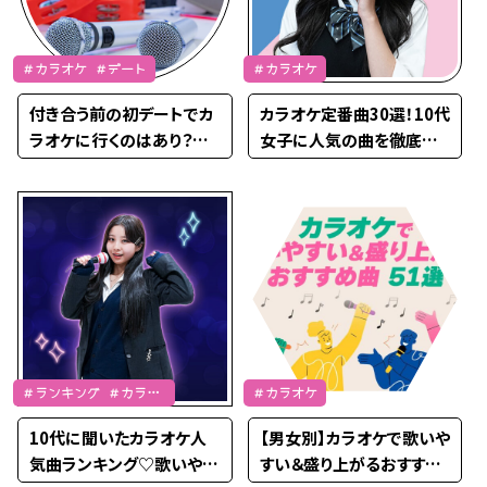
＃カラオケ ＃デート
＃カラオケ
付き合う前の初デートでカ
カラオケ定番曲30選！10代
ラオケに行くのはあり？女
女子に人気の曲を徹底調
子高校生の本音を調査
査♡
＃ランキング ＃カラオ
＃カラオケ
ケ ＃JK流行通信
10代に聞いたカラオケ人
【男女別】カラオケで歌いや
気曲ランキング♡歌いやす
すい＆盛り上がるおすすめ