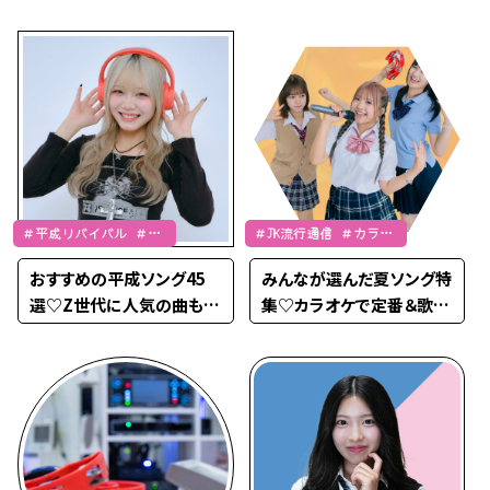
最新】
30選【男子必見】
＃平成リバイバル ＃カ
＃JK流行通信 ＃カラオ
ラオケ
ケ
おすすめの平成ソング45
みんなが選んだ夏ソング特
選♡Z世代に人気の曲も紹
集♡カラオケで定番＆歌い
介！
やすい曲を紹介