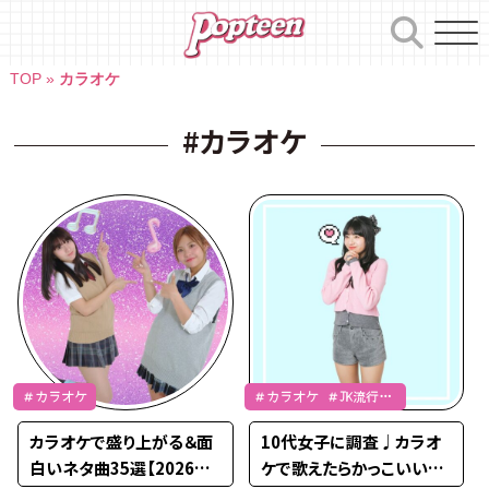
Skip
to
content
TOP
»
カラオケ
#カラオケ
＃カラオケ
＃カラオケ ＃JK流行通
信
カラオケで盛り上がる＆面
10代女子に調査♩カラオ
白いネタ曲35選【2026年
ケで歌えたらかっこいい曲