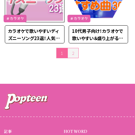
＃カラオケ
＃カラオケ
カラオケで歌いやすいディ
10代男子向け！カラオケで
ズニーソング23選！人気ソ
歌いやすい＆盛り上がるお
ングで盛り上がろう♡
すすめ曲30選
1
2
投稿のページ送り
記事
HOT WORD