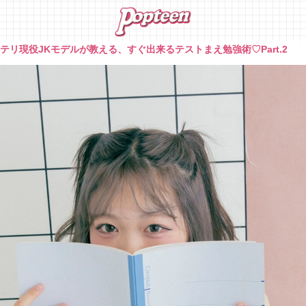
テリ現役JKモデルが教える、すぐ出来るテストまえ勉強術♡Part.2