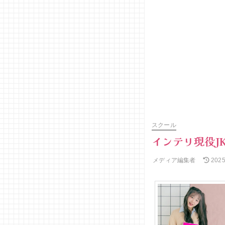
スクール
インテリ現役J
メディア編集者
202