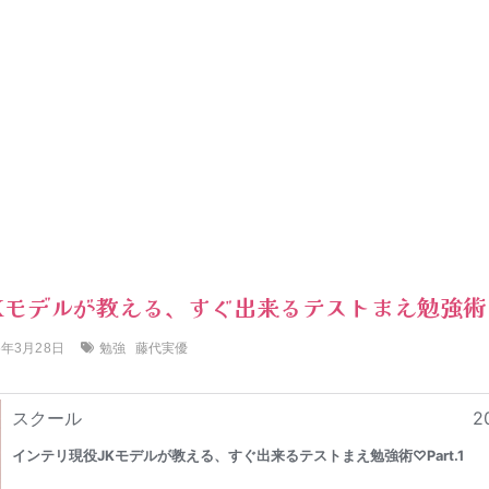
Kモデルが教える、すぐ出来るテストまえ勉強術♡P
勉強
藤代実優
5年3月28日