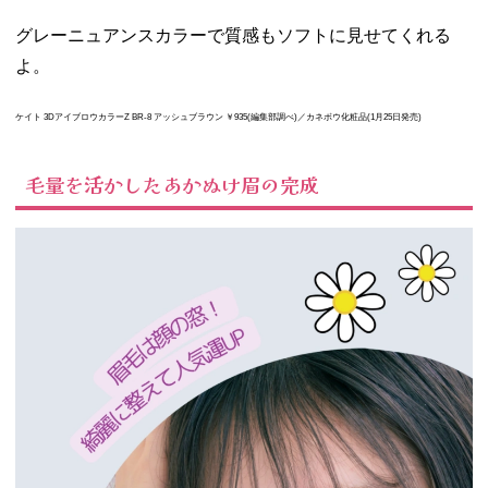
グレーニュアンスカラーで質感もソフトに見せてくれる
よ。
ケイト 3DアイブロウカラーZ BR-8 アッシュブラウン ￥935
(編集部調べ)
／カネボウ化粧品(1月25日発売)
毛量を活かしたあかぬけ眉の完成