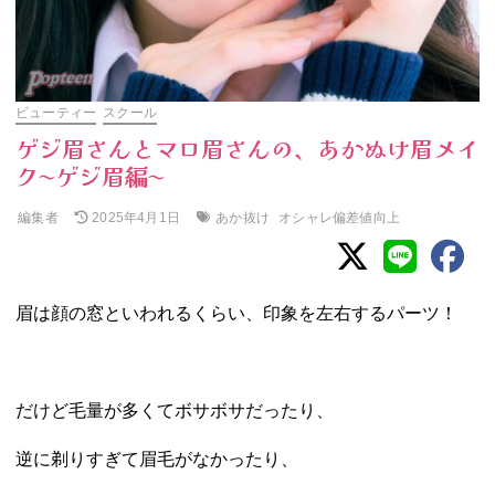
ビューティー
スクール
ゲジ眉さんとマロ眉さんの、あかぬけ眉メイ
ク〜ゲジ眉編〜
編集者
あか抜け
オシャレ偏差値向上
2025年4月1日
眉は顔の窓といわれるくらい、印象を左右するパーツ！
だけど毛量が多くてボサボサだったり、
逆に剃りすぎて眉毛がなかったり、