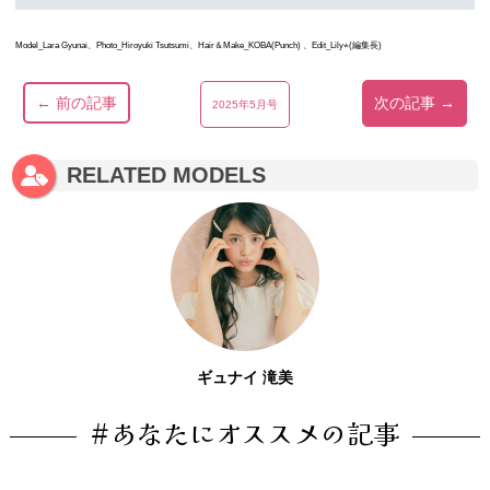
Model_Lara Gyunai、Photo_Hiroyuki Tsutsumi、Hair＆Make_KOBA(Punch) 、Edit_Lily⭐︎(編集長)
← 前の記事
次の記事 →
2025年5月号
RELATED MODELS
ギュナイ 滝美
#あなたにオススメの記事