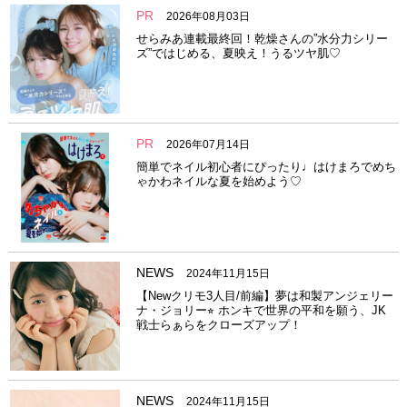
PR
2026年08月03日
せらみあ連載最終回！乾燥さんの”水分力シリー
ズ”ではじめる、夏映え！うるツヤ肌♡
PR
2026年07月14日
簡単でネイル初心者にぴったり♩はけまろでめち
ゃかわネイルな夏を始めよう♡
NEWS
2024年11月15日
【Newクリモ3人目/前編】夢は和製アンジェリー
ナ・ジョリー⭐︎ ホンキで世界の平和を願う、JK
戦士らぁらをクローズアップ！
NEWS
2024年11月15日