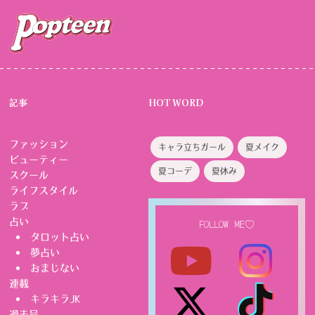
記事
HOT WORD
ファッション
キャラ立ちガール
夏メイク
ビューティー
夏コーデ
夏休み
スクール
ライフスタイル
ラブ
占い
FOLLOW ME♡
タロット占い
夢占い
おまじない
連載
キラキラJK
過去号