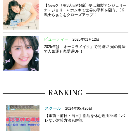
【Newクリモ3人目/後編】夢は和製アンジェリー
ナ・ジョリー⭐︎ ホンキで世界の平和を願う、JK
戦士らぁらをクローズアップ！
ビューティー
2025年01月12日
2025年は「オーロラメイク」で開運♡ 光の魔法
で人気運も恋愛運UP！
RANKING
スクール
2024年05月20日
【事前・前日・当日】部活を休む理由25選！バ
レない対策方法も解説