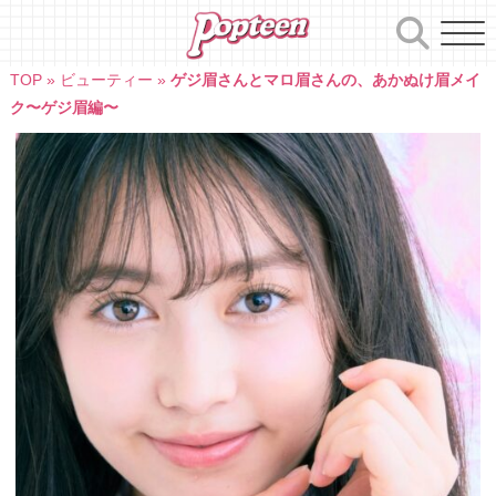
Skip
to
content
TOP
»
ビューティー
»
ゲジ眉さんとマロ眉さんの、あかぬけ眉メイ
ク〜ゲジ眉編〜