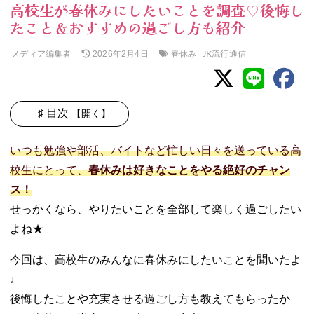
高校生が春休みにしたいことを調査♡後悔し
たこと＆おすすめの過ごし方も紹介
メディア編集者
春休み
JK流行通信
2026年2月4日
♯ 目次
【
開く
】
01. 高校生が春休
いつも勉強や部活、バイトなど忙しい日々を送っている高
みにしたいこと
校生にとって、
春休みは好きなことをやる絶好のチャン
16選！
ス！
− 垢抜け
− 旅行
せっかくなら、やりたいことを全部して楽しく過ごしたい
− お出かけ
よね★
− 推し活
今回は、高校生のみんなに春休みにしたいことを聞いたよ
− 映画やド
ラマ鑑賞
♩
− 勉強
後悔したことや充実させる過ごし方も教えてもらったか
− 部活を頑