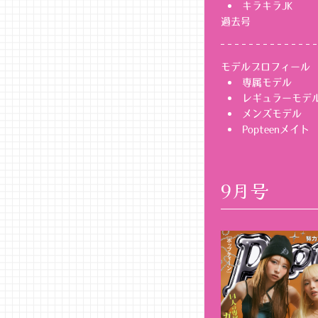
キラキラJK
過去号
モデルプロフィール
専属モデル
レギュラーモデ
メンズモデル
Popteenメイト
9月号