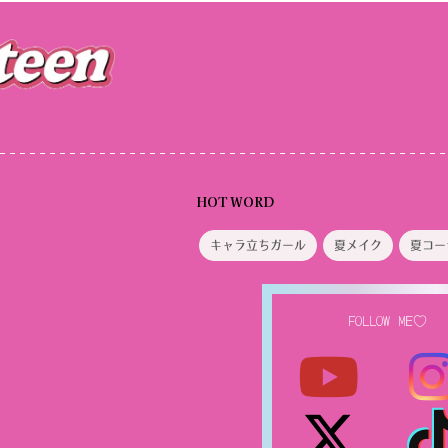
HOT WORD
キャラ立ちガール
夏メイク
夏コー
FOLLOW ME♡