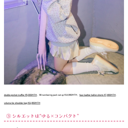
double pocket muffler ¥5,000/HTH
、
98 numbering pack set up ¥14,990/HTH、
faux leather ballon shorts ¥7,490/HTH
、
volume far shoulder bag ¥11,900/HTH
③ シルエットは“ゆる×コンパクト”