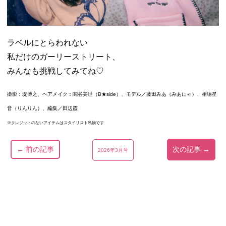
ラベルにとらわれない
私だけのガーリーストリート、
みんなも挑戦してみてね♡
撮影：堤博之、ヘアメイク：関谷美世（B★side）、モデル／
藤田みあ（みあにゃ）、相塲星
音（りんりん）
、編集／田辺霞
※クレジットのないアイテムはスタイリスト私物です
← 前の記事
次の記事 →
2026年3月号