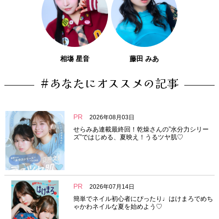
相塲 星音
藤田 みあ
#あなたにオススメの記事
PR
2026年08月03日
せらみあ連載最終回！乾燥さんの”水分力シリー
ズ”ではじめる、夏映え！うるツヤ肌♡
PR
2026年07月14日
簡単でネイル初心者にぴったり♩はけまろでめち
ゃかわネイルな夏を始めよう♡