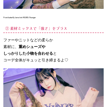
Front butterfly lame knit
¥9,900-/Younger
② 素材ミックスで「強さ」をプラス
ファーやニットなどの柔らか
素材に、
重めシューズや
しっかりした小物を合わせる
と
コーデ全体がキュッと引き締まるよ♡