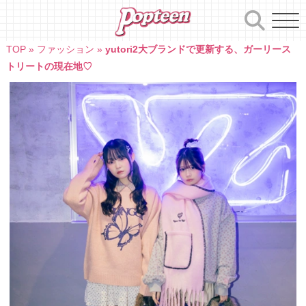
Skip
to
content
TOP
»
ファッション
»
yutori2大ブランドで更新する、ガーリース
トリートの現在地♡