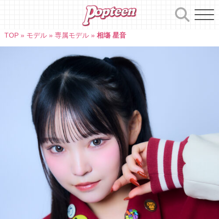
Skip
to
content
TOP
»
モデル
»
専属モデル
»
相塲 星音