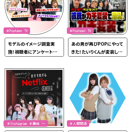
＃Popteen TV
＃Popteen TV
モデルのイメージ調査実
あの男が再びPOPにやって
施！視聴者にアンケートを
きた！たいりくんが変装して
したら意外すぎる事実が発
編集部に潜入したらきゃす
覚…！？【PopteenTV】
みるは気づくのか！？【Popt
eenTV】
＃Instagram ＃趣味 ＃
＃人間関係
映画