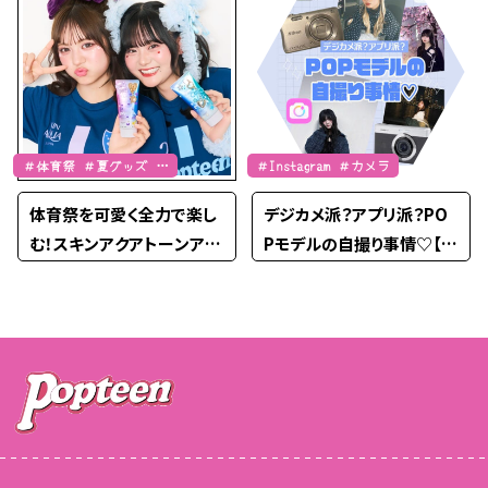
＃体育祭 ＃夏グッズ ＃
＃Instagram ＃カメラ
JK流行通信
体育祭を可愛く全力で楽し
デジカメ派？アプリ派？PO
む！スキンアクアトーンアッ
Pモデルの自撮り事情♡【In
プUVデコ×盛りビューティ
stagram】
ー♡