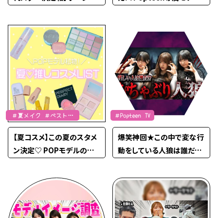
グバトル編 審査発表 ！！！
次世代スター決定戦開幕！
((Part1))
【PopteenTV】
＃夏メイク ＃ベストコ
＃Popteen TV
スメ
【夏コスメ】この夏のスタメ
爆笑神回★この中で変な行
ン決定♡ POPモデルの推
動をしている人狼は誰だ！？
しコスメLIST②
【PopteenTV】