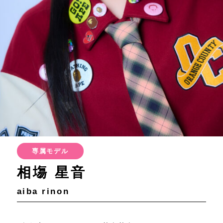
専属モデル
相塲 星音
aiba rinon