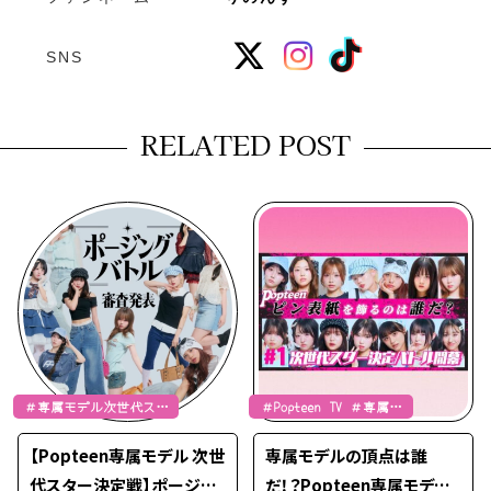
SNS
RELATED POST
＃専属モデル次世代スタ
＃Popteen TV ＃専属モ
ー
デル次世代スター
【Popteen専属モデル 次世
専属モデルの頂点は誰
代スター決定戦】ポージン
だ！？Popteen専属モデル