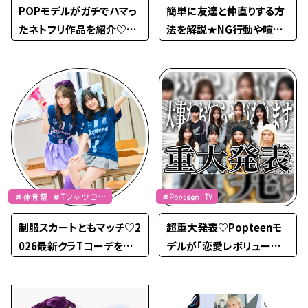
POPモデルがガチでハマっ
簡単に友達と仲直りする方
たネトフリ作品を紹介♡【I
法を解説★NG行動や喧嘩
nstagram】
に発展させないコツは？
＃体育祭 ＃Tシャツコー
＃Popteen TV
デ ＃JK流行通信
制服スカートともマッチ♡2
超重大発表♡Popteenモ
026最新クラTコーデを紹
デルが「恋愛レボリューショ
介！
ン21」をカバー！【Popteen
TV】