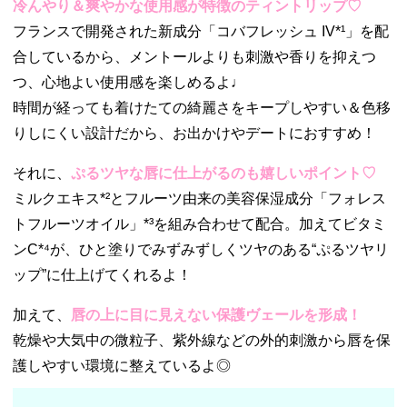
冷んやり＆爽やかな使用感が特徴のティントリップ♡
フランスで開発された新成分「コバフレッシュ IV*¹」を配
合しているから、メントールよりも刺激や香りを抑えつ
つ、心地よい使用感を楽しめるよ♩
時間が経っても着けたての綺麗さをキープしやすい＆色移
りしにくい設計だから、お出かけやデートにおすすめ！
それに、
ぷるツヤな唇に仕上がるのも嬉しいポイント♡
ミルクエキス*²とフルーツ由来の美容保湿成分「フォレス
トフルーツオイル」*³を組み合わせて配合。加えてビタミ
ンC*⁴が、ひと塗りでみずみずしくツヤのある“ぷるツヤリ
ップ”に仕上げてくれるよ！
加えて、
唇の上に目に見えない保護ヴェールを形成！
乾燥や大気中の微粒子、紫外線などの外的刺激から唇を保
護しやすい環境に整えているよ◎