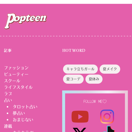
記事
HOT WORD
ファッション
キャラ立ちガール
夏メイク
ビューティー
夏コーデ
夏休み
スクール
ライフスタイル
ラブ
占い
FOLLOW ME♡
タロット占い
夢占い
おまじない
連載