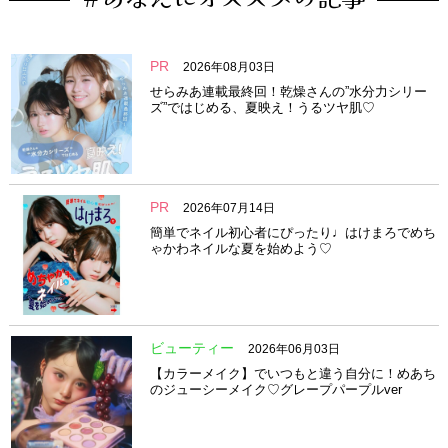
PR
2026年08月03日
せらみあ連載最終回！乾燥さんの”水分力シリー
ズ”ではじめる、夏映え！うるツヤ肌♡
PR
2026年07月14日
簡単でネイル初心者にぴったり♩はけまろでめち
ゃかわネイルな夏を始めよう♡
ビューティー
2026年06月03日
【カラーメイク】でいつもと違う自分に！めあち
のジューシーメイク♡グレープパープルver