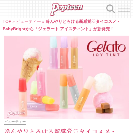
Skip
to
content
TOP
»
ビューティー
»
冷んやりとろける新感覚♡タイコスメ・
BabyBrightから「ジェラート アイスティント」が新発売！
ビューティー
冷んやりとろける新感覚♡タイコスメ・