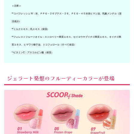
＜注釈＞
*¹コバフレッシュ IV：水、ＰＰＧ－２６ブテス－２６、ＰＥＧ－４０水添ヒマシ油、乳酸メンチル（清
涼成分）
*²ミルクエキス：乳エキス（保湿）
*³フォレストフルーツオイル：ストロベリー果実エキス、セイヨウヤブイチゴ果実エキス、キイチゴ果
実エキス、ヒマワリ種子油、トコフェロール（すべて保湿）
*⁴ビタミンC：アスコルビン酸（保湿）
ジェラート発想のフルーティーカラーが登場