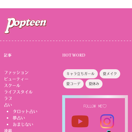
記事
HOT WORD
ファッション
キャラ立ちガール
夏メイク
ビューティー
夏コーデ
夏休み
スクール
ライフスタイル
ラブ
占い
FOLLOW ME♡
タロット占い
夢占い
おまじない
連載