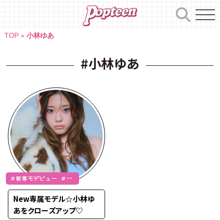
Skip
to
content
TOP
»
小林ゆあ
#小林ゆあ
＃新専モデビュー ＃小
林ゆあ
New専属モデル☆小林ゆ
あをクローズアップ♡