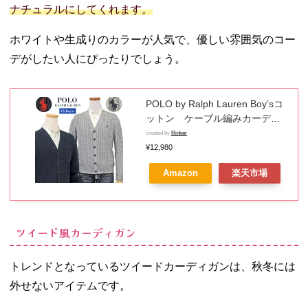
ナチュラルにしてくれます。
ホワイトや生成りのカラーが人気で、優しい雰囲気のコー
デがしたい人にぴったりでしょう。
POLO by Ralph Lauren Boy’sコ
ットン ケーブル編みカーディ
ガンラルフローレン セーターギ
created by
Rinker
フト プレゼント
¥12,980
Amazon
楽天市場
ツイード風カーディガン
トレンドとなっているツイードカーディガンは、秋冬には
外せないアイテムです。