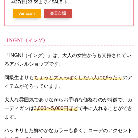
4/27(日)23:59まで／SALE トッ
プス カーディガン 羽織り ジャケ
Amazon
楽天市場
ット 長袖 ストレッチ ジップアッ
プ 襟付き セール Honeys ハニー
ズ ジップ使いカーデ
INGNI（イング）
「INGNI（イング）」は、大人の女性からも支持されてい
るアパレルショップです。
同級生よりも
ちょっと大人っぽくしたい人にぴったり
のア
イテムがそろっています。
大人な雰囲気でありながらお手頃な価格なのが特徴で、カ
ーディガンは
3,000〜5,000円ほど
で手に入れることができ
ます。
ハッキリした鮮やかなカラーも多く、コーデのアクセント