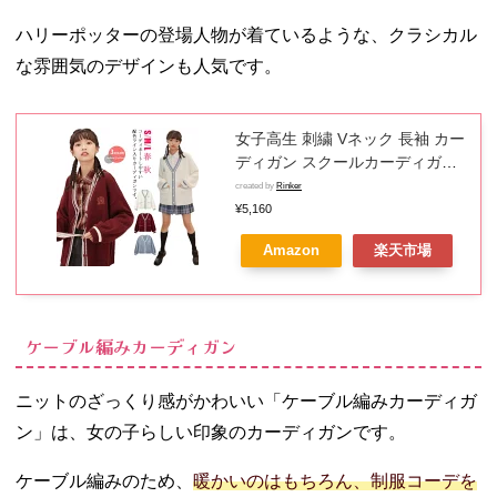
選び方
ハリーポッターの登場人物が着ているような、クラシカル
− 丈の長さ
な雰囲気のデザインも人気です。
− 素材
− 色
− 柄
女子高生 刺繍 Vネック 長袖 カー
− 季節感
ディガン スクールカーディガン
04. 高校生の制服
ボリュームスリーブ 制服 スクー
created by
Rinker
ファッションは
ルセーター JK ライン入り 前開
¥5,160
き 秋 ポケット付き アウター 中
カーディガンで
Amazon
楽天市場
学生 高校生 春 レディース
個性を出してい
こう！
ケーブル編みカーディガン
ニットのざっくり感がかわいい「ケーブル編みカーディガ
ン」は、女の子らしい印象のカーディガンです。
ケーブル編みのため、
暖かいのはもちろん、制服コーデを