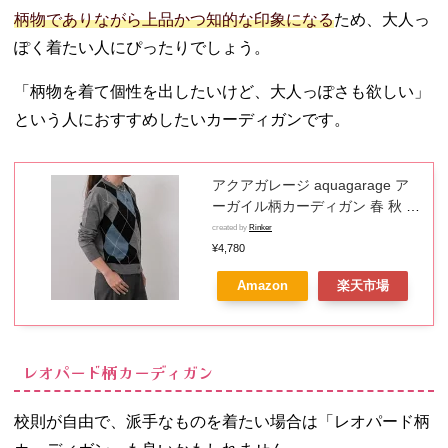
柄物でありながら上品かつ知的な印象になる
ため、大人っ
ぽく着たい人にぴったりでしょう。
「柄物を着て個性を出したいけど、大人っぽさも欲しい」
という人におすすめしたいカーディガンです。
アクアガレージ aquagarage ア
ーガイル柄カーディガン 春 秋 冬
M レディース | アクアガレージ
created by
Rinker
aquagarage （チャコール）
¥4,780
Amazon
楽天市場
レオパード柄カーディガン
校則が自由で、派手なものを着たい場合は「レオパード柄