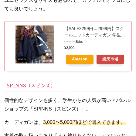
ユニセックスなサイズもあるので、カップルでオソロにし
ても良いでしょう。
【SALE3299円→2999円】スク
ールニットカーディガン 学生服
通学 ニット カーディガン レディ
created by
Rinker
ース スクールカーディガン ニッ
¥2,999
トカーディガン セーター 学校 ス
Amazon
楽天市場
クール 制服 女子 学校 大きめ ゆ
ったり 秋冬 ホワイト WEGO ウ
ィゴー
SPINNS（スピンズ）
個性的なデザインも多く、学生からの人気が高いアパレル
ショップの「SPINNS（スピンズ）」。
カーディガンは、
3,000〜5,000円ほどで購入できます。
古着の取り扱いもあり
「人と被りたくない！」というおし