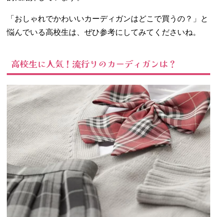
編みカーデ
ィガン
「おしゃれでかわいいカーディガンはどこで買うの？」と
− ツイード
悩んでいる高校生は、ぜひ参考にしてみてくださいね。
風カーディ
ガン
− パステル
高校生に人気！流行りのカーディガンは？
カラーカー
ディガン
− アーガイ
ル柄カーデ
ィガン
− レオパー
ド柄カーデ
ィガン
02. 高校生のカー
ディガンはどこ
で買う？
−
WEGO（ウ