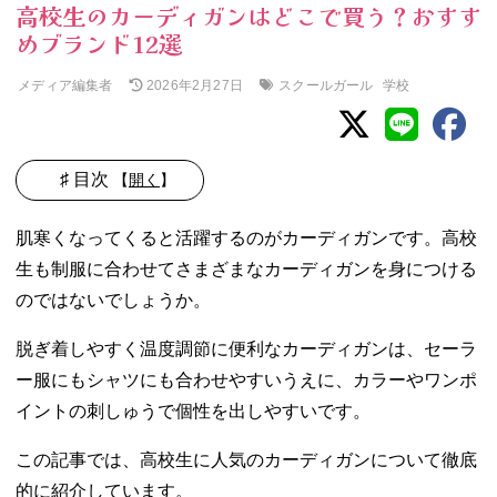
高校生のカーディガンはどこで買う？おすす
めブランド12選
メディア編集者
スクールガール
学校
2026年2月27日
♯ 目次
【
開く
】
01. 高校生に人
肌寒くなってくると活躍するのがカーディガンです。高校
気！流行りのカ
生も制服に合わせてさまざまなカーディガンを身につける
ーディガンは？
のではないでしょうか。
− 大きめゆ
ったりカー
脱ぎ着しやすく温度調節に便利なカーディガンは、セーラ
ディガン
− ライン入
ー服にもシャツにも合わせやすいうえに、カラーやワンポ
りスクール
イントの刺しゅうで個性を出しやすいです。
カーディガ
ン
この記事では、高校生に人気のカーディガンについて徹底
− ケーブル
的に紹介しています。