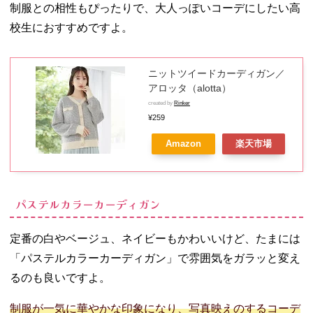
制服との相性もぴったりで、大人っぽいコーデにしたい高
校生におすすめですよ。
ニットツイードカーディガン／
アロッタ（alotta）
created by
Rinker
¥259
Amazon
楽天市場
パステルカラーカーディガン
定番の白やベージュ、ネイビーもかわいいけど、たまには
「パステルカラーカーディガン」で雰囲気をガラッと変え
るのも良いですよ。
制服が一気に華やかな印象になり、写真映えのするコーデ