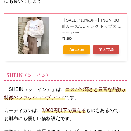
にも良いでしょう。
【SALE／19%OFF】INGNI 3G
畦ルーズ/CD イング トップス カ
ーディガン ホワイト ベージュ イ
created by
Rinker
エロー オレンジ グリーン パープ
¥3,190
ル ブルー
Amazon
楽天市場
SHEIN（シーイン）
「SHEIN（シーイン）」は、
コスパの高さと豊富な品数が
特徴のファッションブランド
です。
カーディガンは、
2,000円以下で買える
ものもあるので、
お財布にも優しい価格設定です。