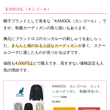
KANGOL（カンゴール）
帽子ブランドとして有名な「KANGOL（カンゴール）」で
すが、制服カーディガンの取り扱いもあります。
胸元にブランドロゴのカンガルーの刺しゅうをあしらっ
た、
きちんと感の出る上品なカーディガン
が多く、スクー
ルコーデに適したものが見つかるはずです。
値段も
4,000円ほど
で購入でき、高すぎない価格設定も人
気の理由です。
KANGOL カンゴール コット
ンカーディガン 制服/学生/カジ
ュアル/スクールカーディガン
created by
Rinker
¥4,950