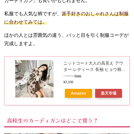
カーディガン」も良いかもしれません。
私服でも人気な柄ですが、
派手好きのおしゃれさんは制服
に合わせてみては。
ほかの人とは雰囲気の違う、パッと目を引く制服コーデが
完成しますよ。
ニットコート大人の高見え アウ
ター レディース 長袖 ヒョウ柄
カーディガン オー可愛い 韓国風
created by
Rinker
カットソー 秋コート オーバーサ
¥2,100
イズ 秋物 厚手 秋服 3色選べ
Amazon
楽天市場
S/M/L/XL
高校生のカーディガンはどこで買う？