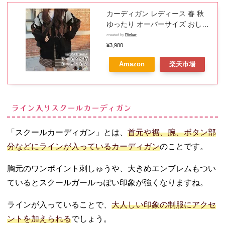
ユニクロ）
カーディガン レディース 春 秋
−
ゆったり オーバーサイズ おしゃ
EASTBOY
れ かわいい アーガイル チェック
created by
Rinker
（イースト
長袖 Vネック 黒 ドロップショル
¥3,980
ダー ニット カーデ カジュアル
ボーイ）
Amazon
楽天市場
ガーリー レトロ 羽織り ミディア
−
ム丈 リブ袖 リブ裾 お出かけ 普
PLAYBOY（
段使い 通勤 通学
プレイボー
イ）
ライン入りスクールカーディガン
−
KANGOL（
「スクールカーディガン」とは、
首元や裾、腕、ボタン部
カンゴー
分などにラインが入っているカーディガン
のことです。
ル）
− Ralph
胸元のワンポイント刺しゅうや、大きめエンブレムもつい
Lauren（ラ
ているとスクールガールっぽい印象が強くなりますね。
ルフ ローレ
ン）
ラインが入っていることで、
大人しい印象の制服にアクセ
03. 高校生必見！
ントを加えられる
でしょう。
カーディガンの