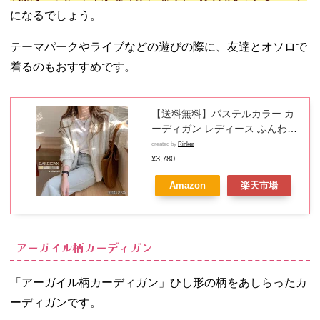
になるでしょう。
テーマパークやライブなどの遊びの際に、友達とオソロで
着るのもおすすめです。
【送料無料】パステルカラー カ
ーディガン レディース ふんわり
ショート丈 秋 冬 春 綿 ウール 羽
created by
Rinker
織 ボタン 長袖 なめらか ニット
¥3,780
セーター プルオーバー イエロー
Amazon
楽天市場
ホワイト グリーン ラベンダー
アーガイル柄カーディガン
「アーガイル柄カーディガン」ひし形の柄をあしらったカ
ーディガンです。