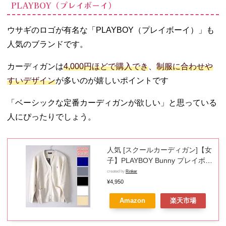
PLAYBOY（プレイボーイ）
ウサギのロゴが有名な「PLAYBOY（プレイボーイ）」も
人気のブランドです。
カーディガンは
4,000円ほどで購入でき
、
制服に合わせや
すいデザイン
が多いのが嬉しいポイントです
「ベーシックな定番カーディガンが欲しい」と思っている
人にぴったりでしょう。
人気 [スクールカーディガン]【女
子】PLAYBOY Bunny プレイボー
イ スクールカーディガン コット
created by
Rinker
ンカーディガン 学生 制服 ワンポ
¥4,950
イント刺繍
Amazon
楽天市場