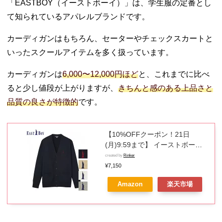
「EASTBOY（イーストボーイ）」は、学生服の定番とし
て知られているアパレルブランドです。
カーディガンはもちろん、セーターやチェックスカートと
いったスクールアイテムを多く扱っています。
カーディガンは
6,000〜12,000円ほど
と、これまでに比べ
ると少し値段が上がりますが、
きちんと感のある上品さと
品質の良さが特徴的
です。
【10%OFFクーポン！21日
(月)9:59まで】 イーストボーイ
カーディガン スクールカーディ
created by
Rinker
ガン 制服 カーディガン セーター
¥7,150
スクールセーター 女子 カンコー
Amazon
楽天市場
無地 ニット レディース ネイビー
ホワイト グレー ベージュ 白 学
生 高校生 226001