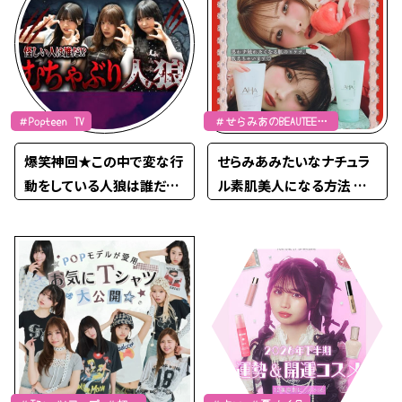
＃Popteen TV
＃せらみあのBEAUTEENS
るーむ
爆笑神回★この中で変な行
せらみあみたいなナチュラ
動をしている人狼は誰だ！？
ル素肌美人になる方法 wit
【PopteenTV】
h クレンジングリサーチ