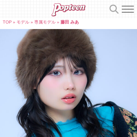
Skip
to
content
TOP
»
モデル
»
専属モデル
»
藤田 みあ