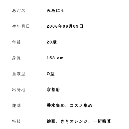
あだ名
みあにゃ
生年月日
2006年06月09日
年齢
20歳
身長
158 cm
血液型
O型
出身地
京都府
趣味
香水集め、コスメ集め
特技
絵画、ききオレンジ、一桁暗算