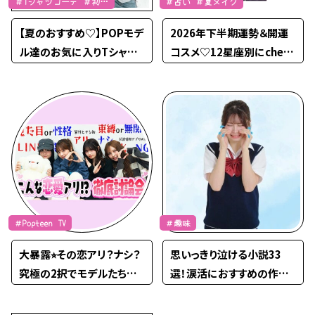
＃Tシャツコーデ ＃初夏
＃占い ＃夏メイク
コーデ
【夏のおすすめ♡】POPモデ
2026年下半期運勢＆開運
ル達のお気に入りTシャツ
コスメ♡12星座別にchec
を紹介☆
k！
＃Popteen TV
＃趣味
大暴露⭐︎その恋アリ？ナシ？
思いっきり泣ける小説33
究極の2択でモデルたちが
選！涙活におすすめの作品
大激論♡【PopteenTV】
紹介【2026最新】