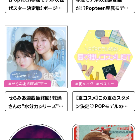
代スター決定戦】ポージン
だ！？Popteen専属モデル
グバトル編 審査発表 ！！！
次世代スター決定戦開幕！
((Part1))
【PopteenTV】
＃せらみあのBEAUTEENS
＃夏メイク ＃ベストコ
るーむ
スメ
せらみあ連載最終回！乾燥
【夏コスメ】この夏のスタメ
さんの”水分力シリーズ”で
ン決定♡ POPモデルの推
はじめる、夏映え！うるツヤ
しコスメLIST②
肌♡