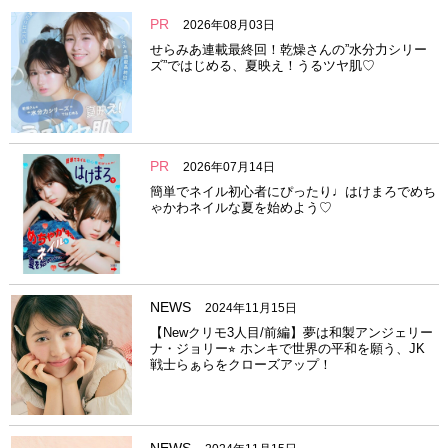
PR
2026年08月03日
せらみあ連載最終回！乾燥さんの”水分力シリー
ズ”ではじめる、夏映え！うるツヤ肌♡
PR
2026年07月14日
簡単でネイル初心者にぴったり♩はけまろでめち
ゃかわネイルな夏を始めよう♡
NEWS
2024年11月15日
【Newクリモ3人目/前編】夢は和製アンジェリー
ナ・ジョリー⭐︎ ホンキで世界の平和を願う、JK
戦士らぁらをクローズアップ！