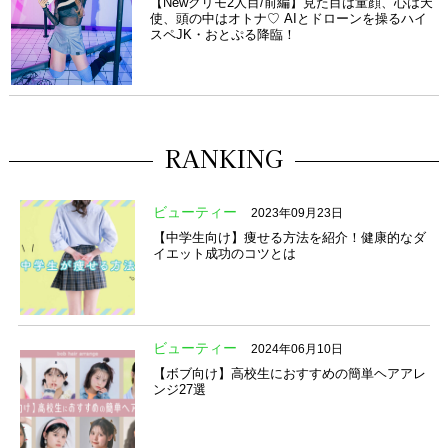
【Newクリモ2人目/前編】見た目は童顔、心は天
使、頭の中はオトナ♡ AIとドローンを操るハイ
スペJK・おとぷる降臨！
RANKING
ビューティー
2023年09月23日
【中学生向け】痩せる方法を紹介！健康的なダ
イエット成功のコツとは
ビューティー
2024年06月10日
【ボブ向け】高校生におすすめの簡単ヘアアレ
ンジ27選