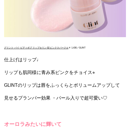
グリント･バイ･ビディボブ リップセリン 02 ピンクスパークル
￥ 1,430／GLINT
仕上げはリップ♩
リップも肌同様に青み系ピンクをチョイス⭐︎
GLINTのリップは唇をふっくらとボリュームアップして
見せるプランパー効果 ・パール入りで超可愛い♡
オーロラみたいに輝いて