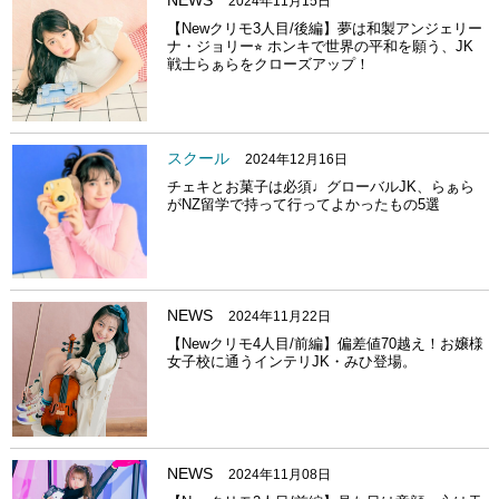
NEWS
2024年11月15日
【Newクリモ3人目/後編】夢は和製アンジェリー
ナ・ジョリー⭐︎ ホンキで世界の平和を願う、JK
戦士らぁらをクローズアップ！
スクール
2024年12月16日
チェキとお菓子は必須♩グローバルJK、らぁら
がNZ留学で持って行ってよかったもの5選
NEWS
2024年11月22日
【Newクリモ4人目/前編】偏差値70越え！お嬢様
女子校に通うインテリJK・みひ登場。
NEWS
2024年11月08日