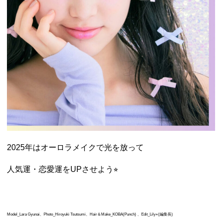
2025年はオーロラメイクで光を放って
人気運・恋愛運をUPさせよう⭐︎
Model_Lara Gyunai、Photo_Hiroyuki Tsutsumi、Hair＆Make_KOBA(Punch) 、Edit_Lily⭐︎(編集長)