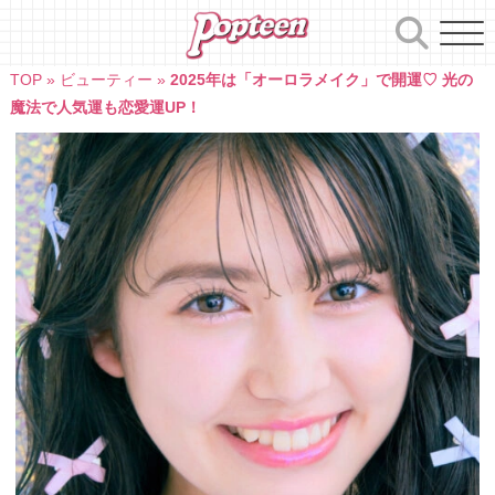
Skip
to
content
TOP
»
ビューティー
»
2025年は「オーロラメイク」で開運♡ 光の
魔法で人気運も恋愛運UP！