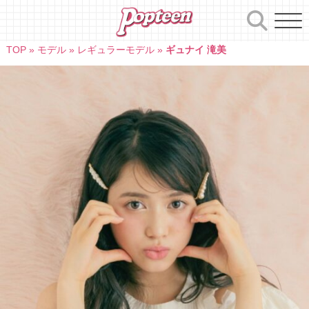
Skip
to
content
TOP
»
モデル
»
レギュラーモデル
»
ギュナイ 滝美