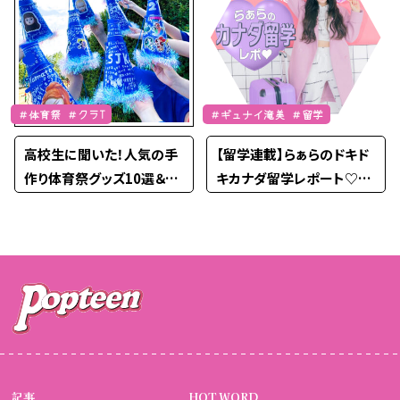
＃体育祭 ＃クラT
＃ギュナイ滝美 ＃留学
高校生に聞いた！人気の手
【留学連載】らぁらのドキド
作り体育祭グッズ10選＆被
キカナダ留学レポート♡Pa
らないアイデアを紹介
rt.２
記事
HOT WORD