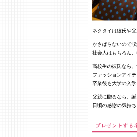
ブラン
ド
06. ネクタ
イは彼氏や
ネクタイは彼氏や父
親へのプレ
ゼントにぴ
かさばらないので収
ったり！意
社会人はもちろん、
味を伝えて
贈ろう♡
高校生の彼氏なら、
ファッションアイテ
卒業後も大学の入学
父親に贈るなら、誕
日頃の感謝の気持ち
プレゼントする