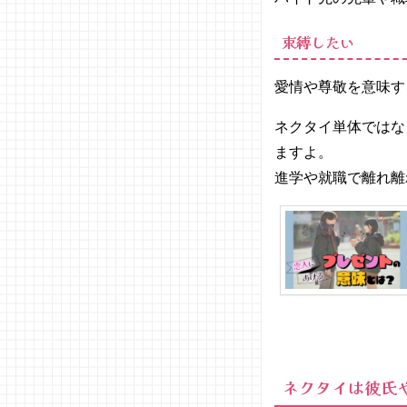
− プレ
ゼント
束縛したい
にする
ならブ
愛情や尊敬を意味す
ランド
物を
ネクタイ単体ではな
− 意味
を勘違
ますよ。
いされ
進学や就職で離れ離
ないよ
うに注
意！
05. プレゼ
ントにぴっ
たりのネク
タイブラン
ド
− 男子
高校生
ネクタイは彼氏
に人気