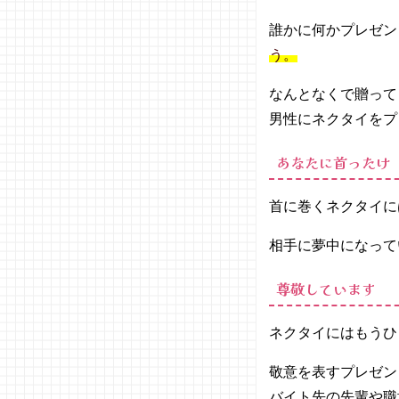
カラー
誰かに何かプレゼン
が無難
う。
− 柄は
シンプ
なんとなくで贈って
ルで控
男性にネクタイをプ
えめに
− ネク
あなたに首ったけ
タイの
基本は
シルク
首に巻くネクタイに
素材
相手に夢中になって
− 太す
ぎず細
すぎな
尊敬しています
いレギ
ュラー
ネクタイにはもうひ
タイが
間違い
敬意を表すプレゼン
ない
バイト先の先輩や職