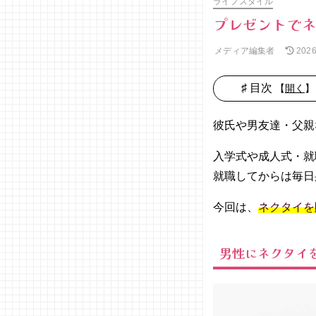
ライフスタイル
プレゼントで
メディア編集者
202
♯ 目次
【
開く
】
01. 男性に
ネクタイを
彼氏や男友達・父親
プレゼント
する意味
入学式や成人式・就
− あな
就職してからは毎日
たに首
ったけ
今回は、
ネクタイを
− 尊敬
してい
男性にネクタイ
ます
− 束縛
したい
02. ネクタ