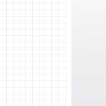
イは彼氏や
親へのプレ
ゼントにぴ
ったり♡
03. プレゼ
ントするネ
クタイの相
場
04. プレゼ
ントするネ
クタイの選
び方＆注意
点
− 着用
シーン
をイメ
ージす
る
− 色は
ダーク