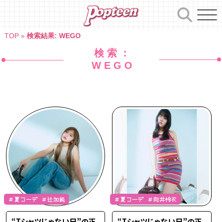
Skip
to
content
TOP
»
検索結果: WEGO
検索：
WEGO
＃夏コーデ ＃辻加純
＃夏コーデ ＃向井怜衣
“Tシャツじゃない日”の正
“Tシャツじゃない日”の正