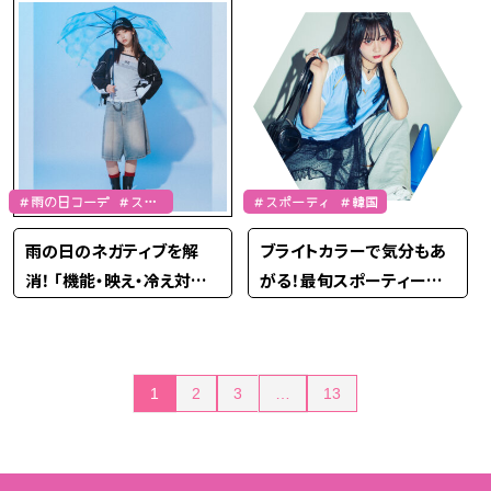
＃雨の日コーデ ＃スポ
＃スポーティ ＃韓国
ーティ
雨の日のネガティブを解
ブライトカラーで気分もあ
消！ 「機能・映え・冷え対策」
がる！最旬スポーティール
梅雨の正解コーデ★【らー
ック♡【Soccer】
なん】
投
1
2
3
…
13
稿
の