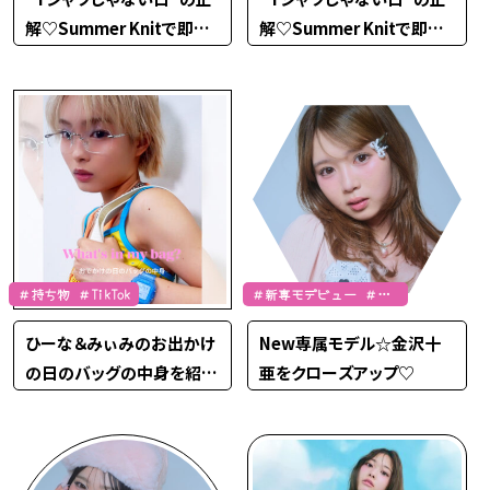
解♡Summer Knitで即シ
解♡Summer Knitで即シ
ャレ見え！②
ャレ見え！①
＃持ち物 ＃TikTok
＃新専モデビュー ＃金
沢十亜
ひーな＆みぃみのお出かけ
New専属モデル☆金沢十
の日のバッグの中身を紹介
亜をクローズアップ♡
♡by BABY-G PLUS【TikT
ok】