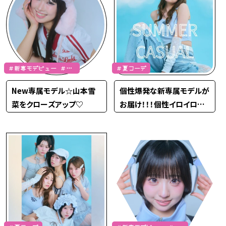
＃新専モデビュー ＃山
＃夏コーデ
本雪菜
New専属モデル☆山本雪
個性爆発な新専属モデルが
菜をクローズアップ♡
お届け！！！個性イロイロな
夏カジュガーリーファッショ
ン☆彡