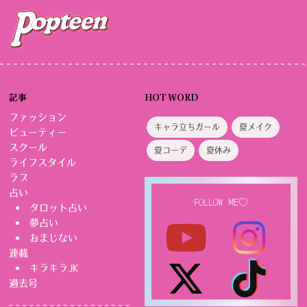
ペ
ー
ジ
送
り
記事
HOT WORD
ファッション
キャラ立ちガール
夏メイク
ビューティー
スクール
夏コーデ
夏休み
ライフスタイル
ラブ
占い
FOLLOW ME♡
タロット占い
夢占い
おまじない
連載
キラキラJK
過去号