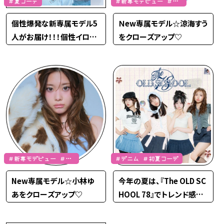
＃夏コーデ
＃新専モデビュー ＃涼
海すう
個性爆発な新専属モデル5
Ｎew専属モデル☆涼海すう
人がお届け！！！個性イロイ
をクローズアップ♡
ロな夏カジュガーリーファ
ッション☆彡
＃新専モデビュー ＃小
＃デニム ＃初夏コーデ
林ゆあ
New専属モデル☆小林ゆ
今年の夏は、『The OLD SC
あをクローズアップ♡
HOOL 78』でトレンド感UP
な甘デニムコーデに★