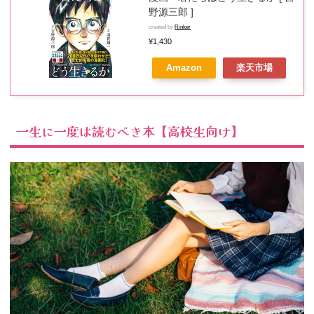
野源三郎 ]
created by
Rinker
¥1,430
Amazon
楽天市場
一生に一度は読むべき本【高校生向け】