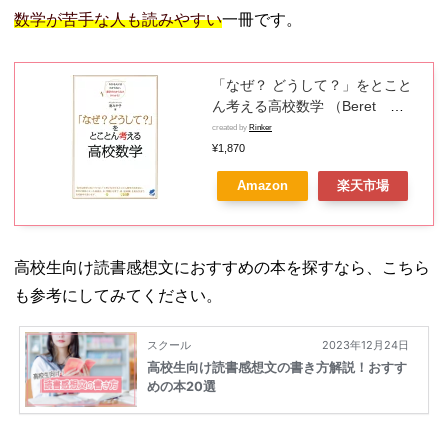
数学が苦手な人も読みやすい
一冊です。
「なぜ？ どうして？」をとこと
ん考える高校数学 （Beret
science） [ 南みや子 ]
created by
Rinker
¥1,870
Amazon
楽天市場
高校生向け読書感想文におすすめの本を探すなら、こちら
も参考にしてみてください。