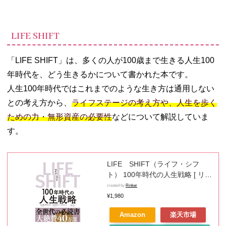
LIFE SHIFT
「LIFE SHIFT」は、多くの人が100歳まで生きる人生100
年時代を、どう生きるかについて書かれた本です。
人生100年時代ではこれまでのような生き方は通用しない
との考え方から、
ライフステージの考え方や、人生を歩く
ための力・無形資産の必要性
などについて解説していま
す。
LIFE SHIFT（ライフ・シフ
ト） 100年時代の人生戦略 [ リン
ダ・グラットン ]
created by
Rinker
¥1,980
Amazon
楽天市場