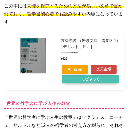
この本には
真理を探究するための方法が易しい文章で書か
れており、哲学書初心者でも読みやすい
内容になっていま
す。
方法序説 （岩波文庫 青613-1）
[ デカルト，R． ]
created by
Rinker
¥627
Amazon
楽天市場
モビぶっく
世界の哲学者に学ぶ人生の教室
「世界の哲学者に学ぶ人生の教室」はソクラテス、ニーチ
ェ、サルトルなど12人の哲学者の考え方が綴られ、それぞ