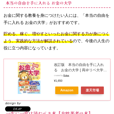
本当の自由を手に入れる お金の大学
お金に関する教養を身につけたい人には、「本当の自由を
手に入れる お金の大学」がおすすめです。
貯める、稼ぐ、増やすといったお金に関する力が身につく
よう、実践的な方法が解説されている
ので、今後の人生の
役に立つ内容になっています。
改訂版 本当の自由を手に入れ
る お金の大学 [ 両＠リベ大学長
]
created by
Rinker
¥1,650
Amazon
楽天市場
一生に一度は読むべき本【女性著者の本】