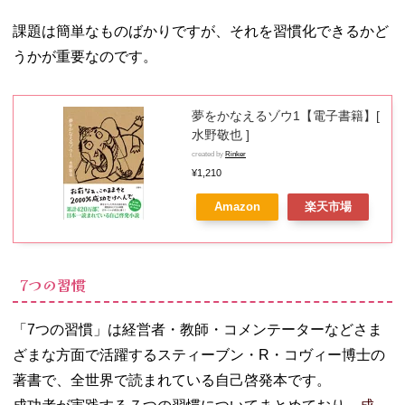
大学
課題は簡単なものばかりですが、それを習慣化できるかど
06. 一生に一度は
うかが重要なのです。
読むべき本【女
性著者の本】
− 選ばれる
夢をかなえるゾウ1【電子書籍】[
女におなり
水野敬也 ]
なさい~デヴ
created by
Rinker
ィ夫人の婚
¥1,210
活論
− 花のベッ
Amazon
楽天市場
ドでひるね
して
− 私は私の
7つの習慣
ままで生き
ることにし
た
「7つの習慣」は経営者・教師・コメンテーターなどさま
− メンタル
ざまな方面で活躍するスティーブン・R・コヴィー博士の
強め美女白
著書で、全世界で読まれている自己啓発本です。
川さん