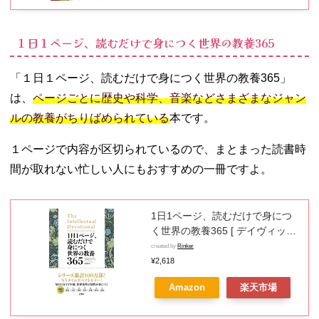
１日１ページ、読むだけで身につく世界の教養365
「１日１ページ、読むだけで身につく世界の教養365」
は、
ページごとに歴史や科学、音楽などさまざまなジャン
ルの教養がちりばめられている
本です。
１ページで内容が区切られているので、まとまった読書時
間が取れない忙しい人にもおすすめの一冊ですよ。
1日1ページ、読むだけで身につ
く世界の教養365 [ デイヴィッ
ド・S・キダー ]
created by
Rinker
¥2,618
Amazon
楽天市場