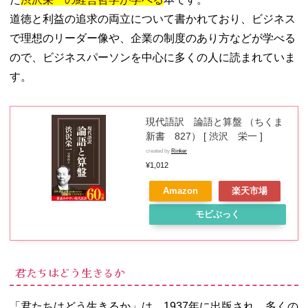
道徳と利益の追求の両立について書かれており、ビジネス
で理想のリーダー像や、企業の制度のあり方などが学べる
ので、ビジネスパーソンを中心に多くの人に読まれていま
す。
現代語訳 論語と算盤 （ちくま
新書 827） [ 渋沢 栄一 ]
created by
Rinker
¥1,012
Amazon
楽天市場
モビぶっく
君たちはどう生きるか
「君たちはどう生きるか」は、1937年に出版され、多くの