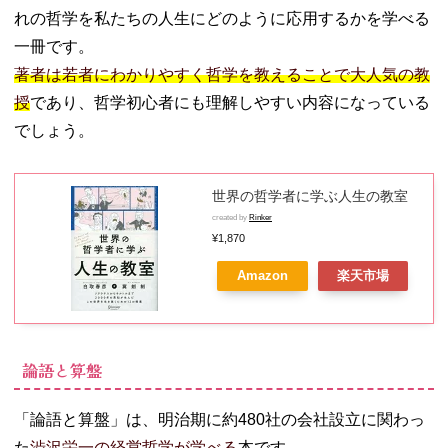
れの哲学を私たちの人生にどのように応用するかを学べる
一冊です。
著者は若者にわかりやすく哲学を教えることで大人気の教
授
であり、哲学初心者にも理解しやすい内容になっている
でしょう。
世界の哲学者に学ぶ人生の教室
created by
Rinker
¥1,870
Amazon
楽天市場
論語と算盤
「論語と算盤」は、明治期に約480社の会社設立に関わっ
た
渋沢栄一の経営哲学が学べる
本です。