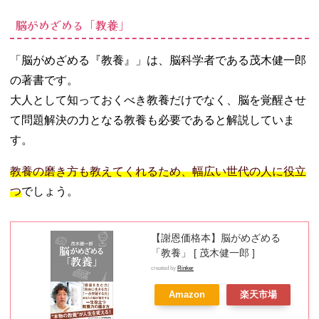
脳がめざめる「教養」
「脳がめざめる『教養』」は、脳科学者である茂木健一郎
の著書です。
大人として知っておくべき教養だけでなく、脳を覚醒させ
て問題解決の力となる教養も必要であると解説していま
す。
教養の磨き方も教えてくれるため、幅広い世代の人に役立
つ
でしょう。
【謝恩価格本】脳がめざめる
「教養」 [ 茂木健一郎 ]
created by
Rinker
Amazon
楽天市場