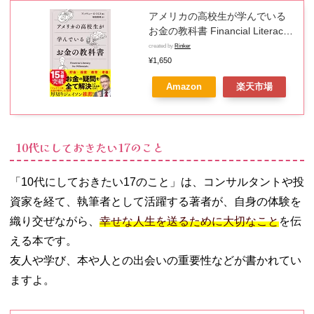
アメリカの高校生が学んでいる
お金の教科書 Financial Literacy
for Millennials [ アンドリュー・
created by
Rinker
O・スミス ]
¥1,650
Amazon
楽天市場
10代にしておきたい17のこと
「10代にしておきたい17のこと」は、コンサルタントや投
資家を経て、執筆者として活躍する著者が、自身の体験を
織り交ぜながら、
幸せな人生を送るために大切なこと
を伝
える本です。
友人や学び、本や人との出会いの重要性などが書かれてい
ますよ。