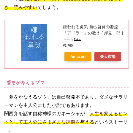
る高校数学
き、読みやすい
でしょう。
05. 一生に一度は
読むべき本【教
養が身に付く
嫌われる勇気 自己啓発の源流
本】
「アドラー」の教え [ 岸見一郎 ]
− 脳がめざ
created by
Rinker
める「教
¥1,760
養」
Amazon
楽天市場
− １日１ペ
ージ、読む
だけで身に
つく世界の
夢をかなえるゾウ
教養365
− 世界でい
「夢をかなえるゾウ」は自己啓発本であり、ダメなサラリ
ちばんやさ
しい 教養の
ーマンを主人公にした小説でもあります。
教科書
関西弁を話す自称神様のガネーシャが、
人生を変えるヒン
− 本当の自
トとして主人公にさまざまな課題を与える
というストーリ
由を手に入
ー。
れる お金の