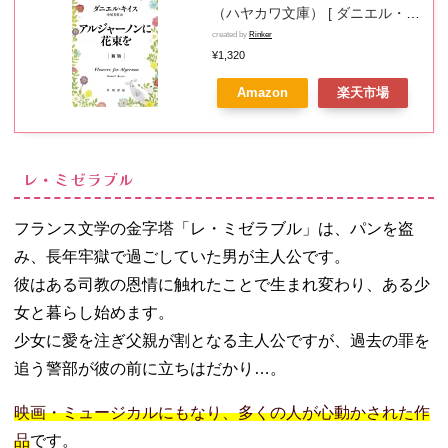
（ハヤカワ文庫） [ ダニエル・キ
イス ]
created by
Rinker
¥1,320
Amazon
楽天市場
レ・ミゼラブル
フランス文学の金字塔「レ・ミゼラブル」は、パンを盗
み、長年牢獄で過ごしていた男が主人公です。
彼はある司教の恩情に触れたことで生まれ変わり、ある少
女と暮らし始めます。
少女に愛を注ぎ父親が割となる主人公ですが、過去の罪を
追う警部が彼の前に立ちはだかり…。
映画・ミュージカルにもなり、多くの人が心動かされた作
品
です。