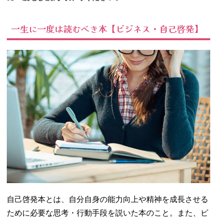
読むべき本【名
作小説】
一生に一度は読むべき本【ビジネス・自己啓発】
− アルジャ
ーノンに花
束を
− レ・ミゼ
ラブル
− 源氏物語
− 罪と罰
03. 一生に一度は
読むべき本【哲
学】
− 方法序説
− 世界の哲
学者に学ぶ
人生の教室
− 論語と算
自己啓発本とは、自分自身の能力向上や精神を成長させる
盤
ために必要な思考・行動手段を説いた本のこと。また、ビ
− 君たちは