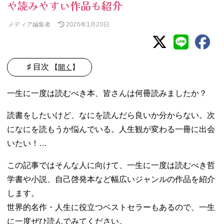
や読みやすい作品も紹介
メディア編集者
2026年1月20日
♯ 目次
【
開く
】
01. 一生に一度は
一生に一度は読むべき本、皆さんは何冊読みましたか？
読むべき本【ビ
ジネス・自己啓
読書をしたいけど、なにを読んだら良いか分からない。次
発】
になにを読もうか悩んでいる。人生観が変わる一冊に出会
− 嫌われる
いたい！…
勇気
− 夢をかな
この記事ではそんな人に向けて、一生に一度は読むべき哲
えるゾウ
学書や小説、自己啓発本など幅広いジャンルの作品を紹介
− 7つの習慣
します。
− LIFE
SHIFT
世界的名作・人生に役立つベストセラーもあるので、一生
02. 一生に一度は
に一度ぜひ読んでみてください。