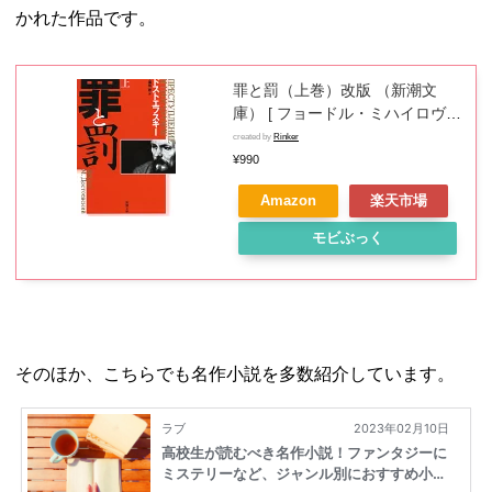
かれた作品です。
罪と罰（上巻）改版 （新潮文
庫） [ フョードル・ミハイロヴィ
チ・ドストエフス ]
created by
Rinker
¥990
Amazon
楽天市場
モビぶっく
そのほか、こちらでも名作小説を多数紹介しています。