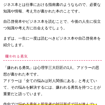
どう生きる
ジネス本とは仕事における指南書のようなもので、必要な
か
知識や情報、考え方が書かれた本のことです。
04. 一生に一度は
読むべき本【高
自己啓発本やビジネス本を読むことで、今後の人生に役立
校生向け】
つ知識や考え方に出会えるでしょう。
− アメリカ
の高校生が
まずは、一生に一度は読むべきビジネス本や自己啓発本を
学んでいる
紹介します。
お金の教科
書
嫌われる勇気
− 10代にし
ておきたい
「嫌われる勇気」は心理学三大巨匠の1人、アドラーの思
17のこと
想が書かれた本です。
− 学問のす
すめ
アドラーは「全ての悩みは対人関係にある」と考えてい
− 「なぜ？
て、その悩みを解決するには、嫌われる勇気を持つことが
どうし
重要だと語っています。
て？」をと
ことん考え
作中では
悩める青年と哲学者の対話形式で話が進んでい