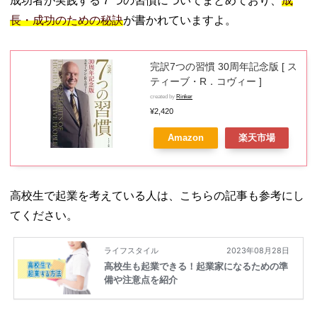
成功者が実践する７つの習慣についてまとめており、
成
07. 読みたい本を
長・成功のための秘訣
が書かれていますよ。
見つける方法
08. なにを読もう
か迷ったら、一
完訳7つの習慣 30周年記念版 [ ス
生に一度は読む
ティーブ・R．コヴィー ]
べき本から選ん
created by
Rinker
でみよう
¥2,420
Amazon
楽天市場
高校生で起業を考えている人は、こちらの記事も参考にし
てください。