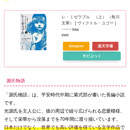
レ・ミゼラブル （上） （角川
文庫） [ ヴィクトル・ユゴー ]
created by
Rinker
¥968
Amazon
楽天市場
モビぶっく
源氏物語
「源氏物語」は、平安時代中期に紫式部が書いた長編小説
です。
光源氏を主人公に、彼の周辺で繰り広げられる恋愛模様、
そして栄華から没落までを70年間に渡り描いています。
日本だけでなく、世界でも高い評価を得ている文学作品
で