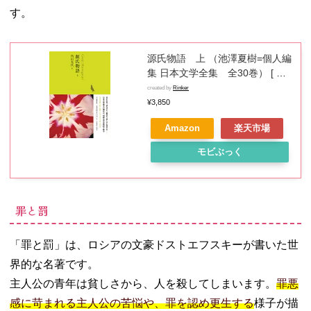
す。
源氏物語 上 （池澤夏樹=個人編
集 日本文学全集 全30巻） [ 角
田 光代 ]
created by
Rinker
¥3,850
Amazon
楽天市場
モビぶっく
罪と罰
「罪と罰」は、ロシアの文豪ドストエフスキーが書いた世
界的な名著です。
主人公の青年は貧しさから、人を殺してしまいます。
罪悪
感に苛まれる主人公の苦悩や、罪を認め更生する
様子が描