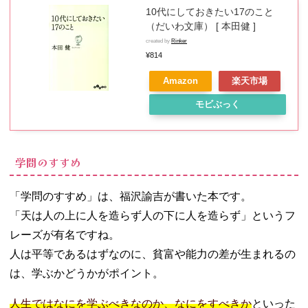
10代にしておきたい17のこと
（だいわ文庫） [ 本田健 ]
created by
Rinker
¥814
Amazon
楽天市場
モビぶっく
学問のすすめ
「学問のすすめ」は、福沢諭吉が書いた本です。
「天は人の上に人を造らず人の下に人を造らず」というフ
レーズが有名ですね。
人は平等であるはずなのに、貧富や能力の差が生まれるの
は、学ぶかどうかがポイント。
人生ではなにを学ぶべきなのか、なにをすべきか
といった