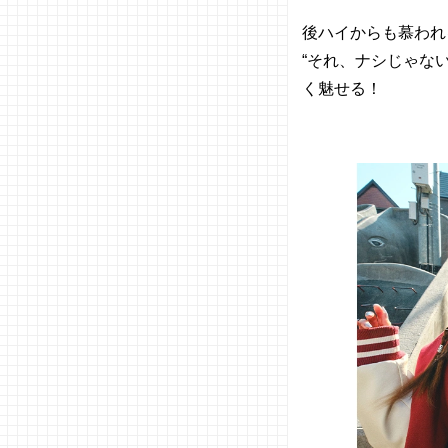
後ハイからも慕われ
“それ、ナシじゃな
く魅せる！