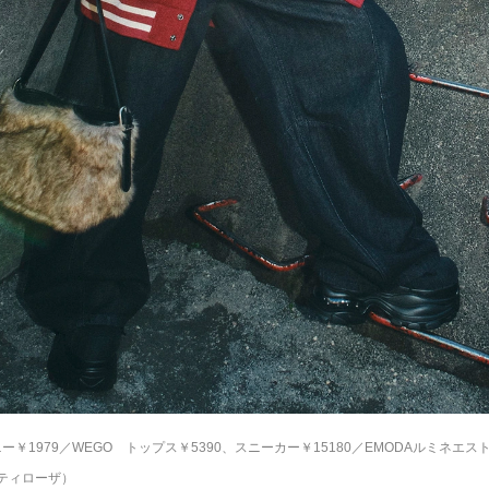
ニー￥1979／WEGO
トップス￥5390、スニーカー￥15180／EMODAルミネエ
ンティローザ）