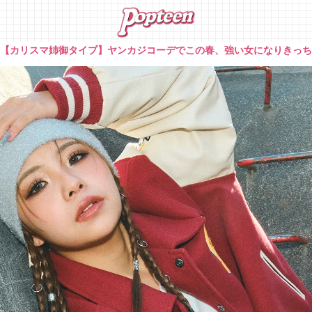
»
【カリスマ姉御タイプ】ヤンカジコーデでこの春、強い女になりきっ