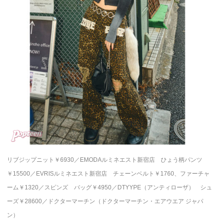
リブジップニット￥6930／EMODAルミネエスト新宿店 ひょう柄パンツ
￥15500／EVRISルミネエスト新宿店 チェーンベルト￥1760、ファーチャ
ーム￥1320／スピンズ バッグ￥4950／DTYYPE（アンティローザ） シュ
ーズ￥28600／ドクターマーチン（ドクターマーチン・エアウエア ジャパ
ン）