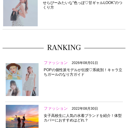
せらぴーみたいな”色っぽ♡甘ギャルLOOK”のつ
くり方
RANKING
ファッション
2026年08月01日
POPの個性派モデルが伝授♡系統別！キャラ立
ちガールのなり方ガイド
ファッション
2022年08月30日
女子高校生に人気の水着ブランドを紹介！体型
カバーにおすすめはどれ？