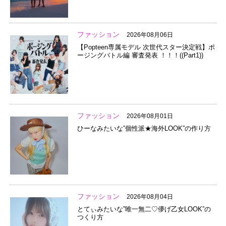
ファッション
2026年08月06日
【Popteen専属モデル 次世代スター決定戦】ポ
ージングバトル編 審査発表 ！！！((Part1))
ファッション
2026年08月01日
ひーなみたいな”個性派★海外LOOK”の作り方
ファッション
2026年08月04日
とてぃみたいな”唯一無二♡儚げ乙女LOOK”の
つくり方