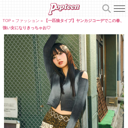
Skip
to
content
TOP
»
ファッション
»
【一匹狼タイプ】ヤンカジコーデでこの春、
強い女になりきっちゃお♡