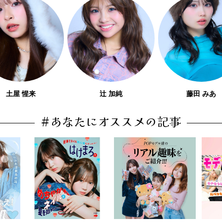
土屋 惺来
辻 加純
藤田 みあ
#あなたにオススメの記事