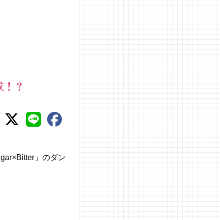
成！？
×Bitter」のダン