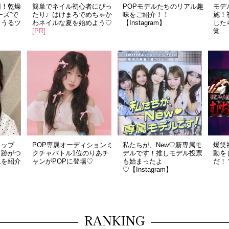
回！乾燥
簡単でネイル初心者にぴっ
POPモデルたちのリアル趣
モデ
ーズ”で
たり♩はけまろでめちゃか
味をご紹介！！
施！
！うるツ
わネイルな夏を始めよう♡
【Instagram】
した
[PR]
覚…！
リップ
POP専属オーディションミ
私たちが、New♡新専属モ
爆笑
＆跡がつ
クチャバトル1位のりあチ
デルです！推しモデル投票
動を
ムを紹介
ャンがPOPに登場♡
も始まったよ
だ！？
♡【Instagram】
RANKING