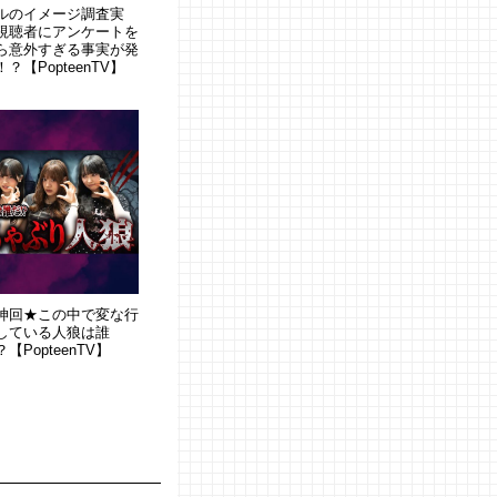
ルのイメージ調査実
視聴者にアンケートを
ら意外すぎる事実が発
？【PopteenTV】
神回★この中で変な行
している人狼は誰
【PopteenTV】