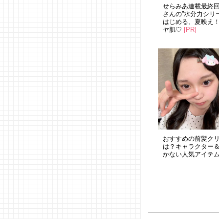
せらみあ連載最終
さんの”水分力シリ
はじめる、夏映え
ヤ肌♡
[PR]
おすすめの前髪ク
は？キャラクター
かない人気アイテ