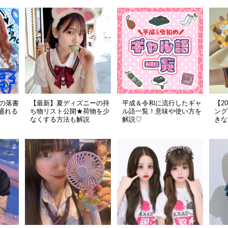
リの落書
【最新】夏ディズニーの持
平成＆令和に流行したギャ
【2
盛れる
ち物リスト公開★荷物を少
ル語一覧！意味や使い方を
ング
なくする方法も解説
解説♡
きな