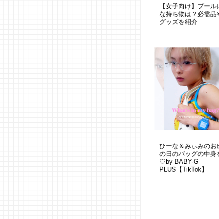
【女子向け】プール
な持ち物は？必需品
グッズを紹介
ひーな＆みぃみのお
の日のバッグの中身
♡by BABY-G
PLUS【TikTok】