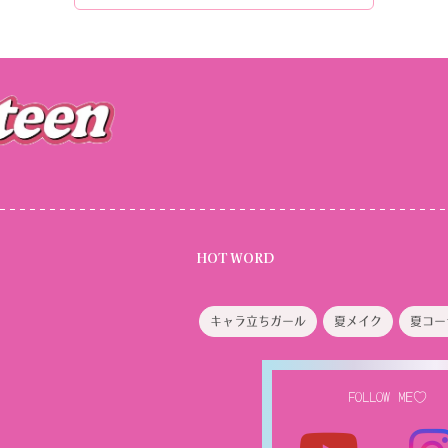
HOT WORD
キャラ立ちガール
夏メイク
夏コー
FOLLOW ME♡