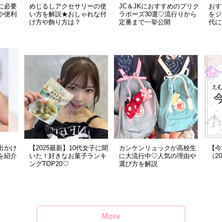
に必要
めじるしアクセサリーの使
JC＆JKにおすすめのプリク
おす
や便利
い方を解説★おしゃれな付
ラポーズ30選♡流行りから
をジ
け方や飾り方は？
定番まで一挙公開
代に
出かけ
【2025最新】10代女子に聞
カンケンリュックが高校生
【今
を紹介
いた！好きなお菓子ランキ
に大流行中♡人気の理由や
（2
ングTOP20♡
選び方を解説
More