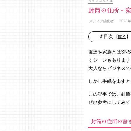
ライフスタイル
封筒の住所・
メディア編集者
2023
♯ 目次
【
開く
】
01. 封筒の
住所の書き
友達や家族とはSN
方【基本】
くシーンもあります
− 縦書
大人ならビジネスで
き封筒
の場合
しかし手紙を出すと
− 横書
き封筒
この記事では、封筒
の場合
ぜひ参考にしてみて
02. 封筒の
住所の書き
封筒の住所の書
方のマナー
− 数字