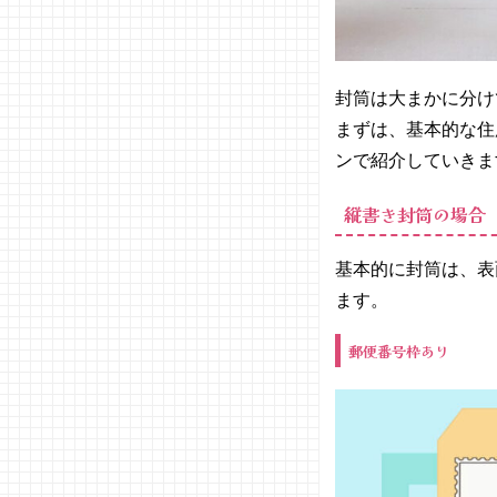
用封筒
の場合
− 海外
に送る
封筒は大まかに分け
場合
まずは、基本的な住
04. 封筒の
ンで紹介していきま
住所の書き
方をマスタ
縦書き封筒の場合
ーしよう！
基本的に封筒は、表
ます。
郵便番号枠あり