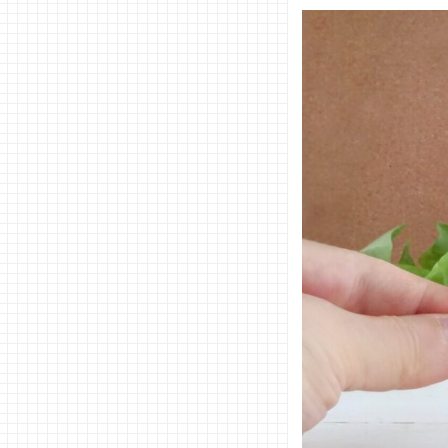
の書き
方
− 住所
は略さ
ない
− 敬称
に注
意！
− 切手
の料金
をチェ
ック
03. 特殊な
封筒の住所
の書き方
− A4封
筒の場
合
− 返信