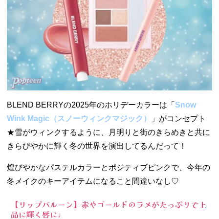
BLEND BERRYの2025年のホリデーカラーは「
Snow
Wink Magic（スノーウィンクマジック）
」が
コンセプト
★
雪がウィンクするように、月明りと街のきらめきと共に
きらびやかに輝く冬の世界を演出してるんだって！
煌びやかなパステルカラーとポジティブピンクで、今年の
冬メイクのキーアイテムになること間違いなし♡
【リップバルーン】赤やゴールドのラメがたっぷりで上
品に輝く唇に♩