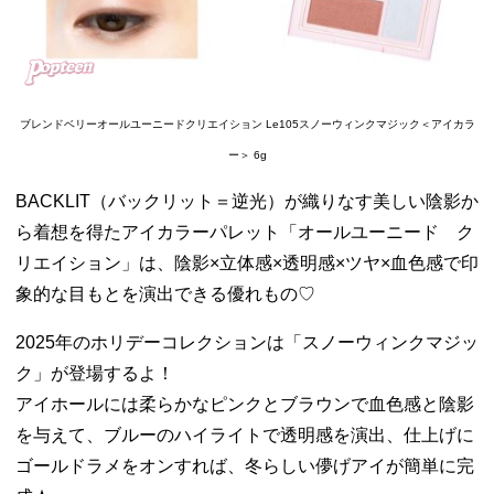
ブレンドベリーオールユーニードクリエイション Le105スノーウィンクマジック＜アイカラ
ー＞ 6g
BACKLIT（バックリット＝逆光）が織りなす美しい陰影か
ら着想を得たアイカラーパレット
「オールユーニード ク
リエイション」は、陰影×立体感×透明感×ツヤ×血色感で印
象的な目もとを演出できる優れもの♡
2025年のホリデーコレクションは「スノーウィンクマジッ
ク」が登場するよ！
アイホールには柔らかなピンクとブラウンで血色感と陰影
を与えて、ブルーのハイライトで透明感を演出、仕上げに
ゴールドラメをオンすれば、冬らしい儚げアイが簡単に完