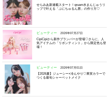
せらみあ新連載スタート！qruam水まんじゅうリ
ップで叶える「ぷにちゅるん唇」の作り方♡
ビューティー
2026年07月27日
CipiCipiから新作プランパーが登場♡さらに、人
気アイテムの「リボンティント」から限定色も登
場！
ビューティー
2026年07月01日
【2026夏】ジューシー×冷んやり♡果実カラーで
つくる最旬シャーベットメイク