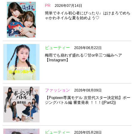
PR
2026年07月14日
簡単でネイル初心者にぴったり♩はけまろでめち
ゃかわネイルな夏を始めよう♡
ビューティー
2026年06月22日
梅雨でも崩れず盛れる♡甘or辛三つ編みヘア
【Instagram】
ファッション
2026年08月09日
【Popteen専属モデル 次世代スター決定戦】ポー
ジングバトル編 審査発表 ！！！((Part2))
ビューティー
2026年05月28日