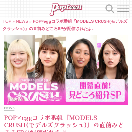
Skip
to
content
TOP
»
NEWS
»
POP×eggコラボ番組『MODELS CRUSH(モデルズ
クラッシュ)』の直前みどころSPが配信されたよ♩
NEWS
POP×eggコラボ番組『MODELS
CRUSH(モデルズクラッシュ)』の直前みど