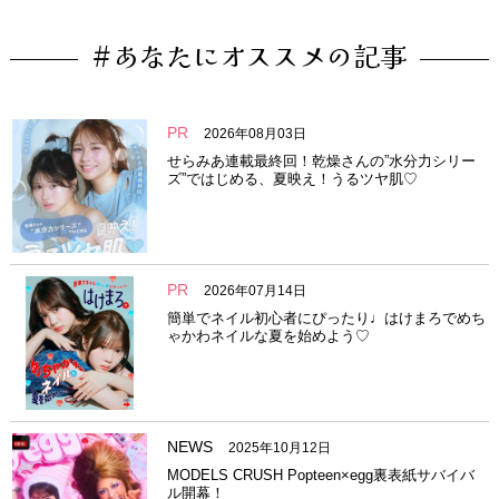
#あなたにオススメの記事
PR
2026年08月03日
せらみあ連載最終回！乾燥さんの”水分力シリー
ズ”ではじめる、夏映え！うるツヤ肌♡
PR
2026年07月14日
簡単でネイル初心者にぴったり♩はけまろでめち
ゃかわネイルな夏を始めよう♡
NEWS
2025年10月12日
MODELS CRUSH Popteen×egg裏表紙サバイバ
ル開幕！