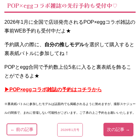
POP×eggコラボ雑誌の先行予約も受付中♡
2026年1月に全国で店頭発売されるPOP×eggコラボ雑誌の
事前WEB予約も受付中だよ★
予約購入の際に、
自分の推しモデル
を選択して購入すると
裏表紙バトルに参加してね！
POPとegg合同で予約数上位5名に入ると裏表紙を飾るこ
とができるよ★
▶︎POP×eggコラボ雑誌の予約はコチラから
※裏表紙バトルに参加したモデルは
誌面内でも掲載されるように努めますが、
撮影スケジュー
ルの関係で、まれに
登場しない可能性がございます。
ご了承の上ご予約をお願いいたします。
← 前の記事
次の記事 →
2026年1月号