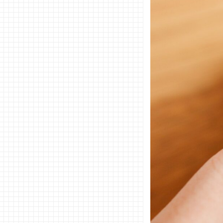
意味と
は
− ピン
キーリ
ングを
左手に
つける
意味と
は
03. ピンキ
ーリングの
カラースト
ーン別の意
味とは
− ロー
ズクォ
ーツ
− ダイ
ヤモン
ド