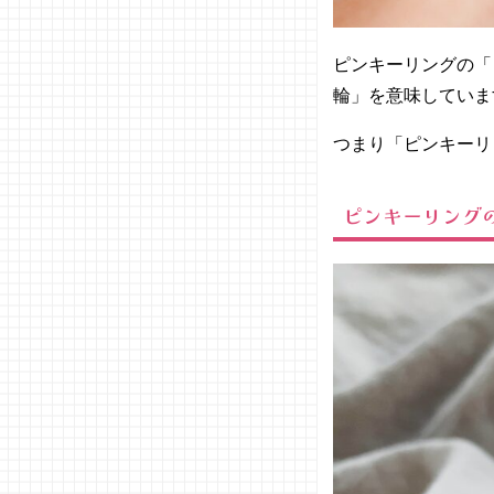
− アク
アマリ
ピンキーリングの「ピ
ン
輪」を意味していま
− ムー
ンスト
つまり「ピンキーリ
ーン
− ルビ
ー
ピンキーリング
− サフ
ァイア
− アメ
ジスト
− オパ
ール
04. 自分に
合ったピン
キーリング
の選び方と
は