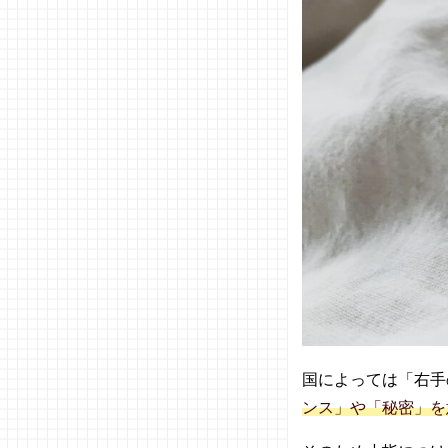
− サイ
ズを知
ろう
− デザ
インを
選ぼう
− 素材
にこだ
わろう
05. ピンキ
ーリングを
取り扱う人
気ブランド
とは
−
agete
国によっては「右手
(アガ
ンス」や「秘密」を
ット)
− ete