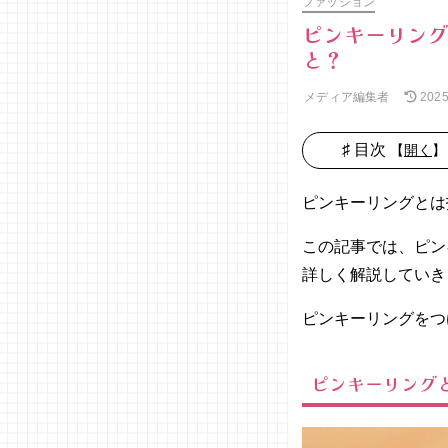
ファッション
ピンキーリン
と？
メディア編集者
202
♯ 目次
【
開く
】
01. ピンキ
ーリングと
ピンキーリングとは
は？
この記事では、ピン
02. ピンキ
ーリングの
詳しく解説していき
意味・効果
とは
ピンキーリングをつ
− ピン
キーリ
ピンキーリング
ングを
右手に
つける