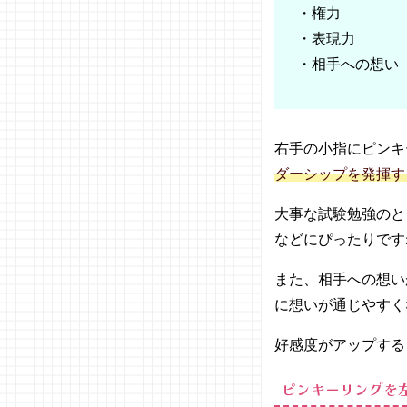
06. 指輪の
・権力
プレゼント
・表現力
に込められ
た意味
・相手への想い
07. ピンキ
ーリング以
外の指輪の
意味
右手の小指にピンキ
− 右手
ダーシップを発揮す
の指
− 左手
大事な試験勉強のと
の指
などにぴったりです
08. ピンキ
ーリングと
また、相手への想い
はチャンス
に想いが通じやすく
を呼ぶ指
輪！
好感度がアップする
ピンキーリングを