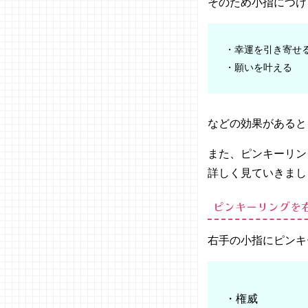
そのため小指につけ
(エテ)
−
NOJE
・幸運を引き寄せ
SS（
・願いを叶える
ノジェ
ス）
−
STAR
などの効果があると
JEWE
LRY（
また、ピンキーリン
スター
詳しく見ていきまし
ジュエ
リー）
ピンキーリングを
−
cream
右手の小指にピンキ
dot（
クリー
ムドッ
ト）
・権威