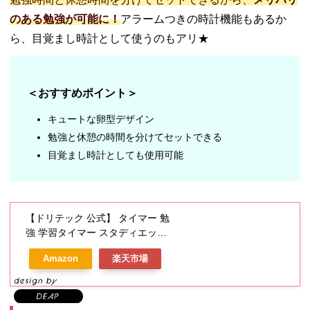
のある勉強が可能に！
アラームつきの時計機能もあるか
ら、目覚まし時計として使うのもアリ★
＜おすすめポイント＞
キュートな卵型デザイン
勉強と休憩の時間を分けてセットできる
目覚まし時計としても使用可能
【ドリテック 公式】 タイマー 勉
強 学習タイマー スタディエッグ
study egg タイマー式学習法 タ
Amazon
楽天市場
イムラプス勉強法 ポモドーロテ
クニック インターバル 受験 テス
ト 子供 学習用 おしゃれ かわい
い T-601 dretec