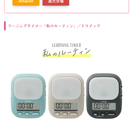
Amazon
楽天市場
ラプス勉強法 勉強 受験 テスト
資格 試験 子供 学習用 おしゃれ
かわいい 音 なし 光 カウントダ
ウン ラーニング T-603
ラーニングタイマー「私のルーティン」／ドリテック