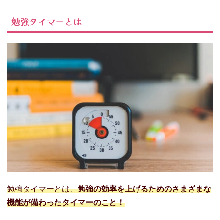
− メリハリ
つけて勉強
勉強タイマーとは
できる
− 達成感を
得やすい
− 無駄な休
憩時間が減
る
04. 勉強タイマー
の種類
− デジタル
タイプ
− アナログ
タイプ
− 自立タイ
プ
勉強タイマーとは、
勉強の効率を上げるためのさまざまな
− 立て掛け
機能が備わったタイマーのこと！
タイプ
− マグネッ