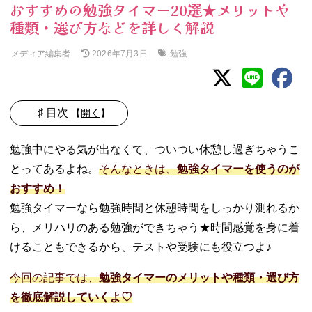
おすすめの勉強タイマー20選★メリットや
種類・選び方などを詳しく解説
メディア編集者
勉強
2026年7月3日
♯ 目次
【
開く
】
01. 勉強タイマー
勉強中にやる気が出なくて、ついつい休憩し過ぎちゃうこ
とは
とってあるよね。
そんなときは、
勉強タイマーを使うのが
02. 勉強タイマー
おすすめ！
を使っている高
校生は多い！
勉強タイマーなら勉強時間と休憩時間をしっかり測れるか
03. 勉強タイマー
ら、メリハリのある勉強ができちゃう★時間感覚を身に着
を使うメリット
けることもできるから、テストや受験にも役立つよ♪
は？
− 時間感覚
今回の記事では、
勉強タイマーのメリットや種類・選び方
が掴みやす
を徹底解説していくよ♡
い