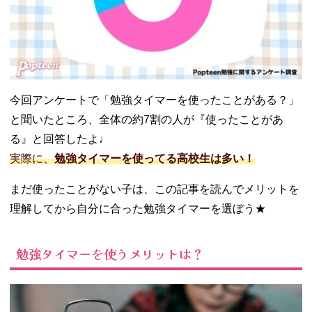
− 操作のし
やすさで選
ぶ
06. 高校生におす
すめの勉強タイ
マー20選★
今回アンケートで「勉強タイマーを使ったことがある？」
− 機能性重
と聞いたところ、全体の約7割の人が『使ったことがあ
視向け
る』と回答したよ♩
− デザイン
性重視向け
実際に、
勉強タイマーを使ってる高校生は多い！
07. 勉強タイマー
まだ使ったことがない子は、この記事を読んでメリットを
の代わりにアプ
リを使うのはア
理解してから自分に合った勉強タイマーを選ぼう★
リ？
08. おすすめの勉
勉強タイマーを使うメリットは？
強タイマーを使
って勉強効率の
向上を目指そ
う！