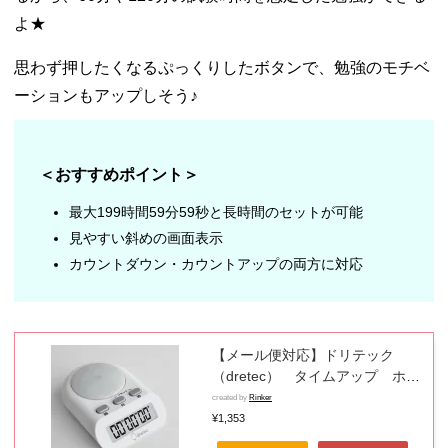
よ★
思わず押したくなるぷっくりしたボタンで、勉強のモチベ
ーションもアップしそう♪
＜おすすめポイント＞
最大199時間59分59秒と長時間のセットが可能
見やすい斜めの画面表示
カウントダウン・カウントアップの両方に対応
【メール便対応】ドリテック
（dretec） タイムアップ ホワ
イト T-584WT（T-186切替商
created by
Rinker
品）さらに使いやすくなった学
¥1,353
習タイマー