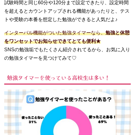
試験時間と同じ60分や120分まで設定できたり、設定時間
トタイプ
を超えるとカウントアップされる機能があったりと、テス
05. 勉強タイマー
の選び方のコツ
トや受験の本番を想定した勉強ができると人気だよ♪
− カウント
インターバル機能がついた勉強タイマーなら、
勉強と休憩
方法で選ぶ
− 文字盤の
をワンセットでお知らせできてとても便利★
見やすさで
SNSの勉強垢でもたくさん紹介されてるから、お気に入り
選ぶ
の勉強タイマーを見つけてみて♡
− 機能性の
充実度で選
ぶ
勉強タイマーを使っている高校生は多い！
− コンパク
トさで選ぶ
− デザイン
の良さで選
ぶ
− 消音機能
がついてい
るかで選ぶ