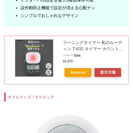
誤作動防止機能で設定が消える心配ナシ
シンプルでおしゃれなデザイン
ラーニングタイマー 私のルーテ
ィン T-632 タイマー カウントダ
ウン 消音 音量切替機能 繰り返し
created by
Rinker
インターバルタイマー 学習タイ
¥1,870
マー 勉強タイマー 学習用タイマ
Amazon
楽天市場
ー デジタルタイマー 時計機能 複
数タイマー設定 ループ 多機能タ
イマー ドリテック レビュー特典
付き
タイムアップ／ドリテック