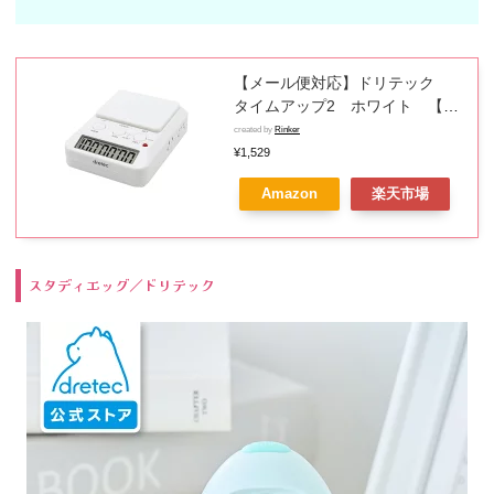
【メール便対応】ドリテック
タイムアップ2 ホワイト 【品
番：T-580WT】
created by
Rinker
¥1,529
Amazon
楽天市場
スタディエッグ／ドリテック