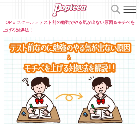
Skip
to
content
TOP
»
スクール
»
テスト前の勉強でやる気が出ない原因＆モチベを
上げる対処法！