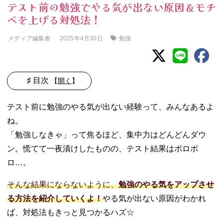
テスト前の勉強でやる気が出ない原因＆モチ
ベを上げる対処法！
メディア編集者
勉強
2025年4月30日
♯ 目次
【
開く
】
01. テスト前にや
テスト前に勉強のやる気が出ない経験って、みんなあるよ
る気が出ないの
ね。
はやばい？
「勉強しなきゃ」って焦るほど、集中力はどんどんダウ
− 前日もノ
ー勉はNG！
ン。慌てて一夜漬けしたものの、テスト結果はボロボ
02. テスト前で勉
ロ…。
強すべきなのに
やる気が出ない
そんな結果にならないように、
勉強のやる気をアップさせ
原因
る方法を紹介していくよ！
やる気が出ない原因がわかれ
− 睡眠不足
ば、対処法もきっと見つかるハズ☆
や疲れで勉