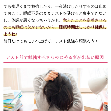
04. テスト前日に
でも夜遅くまで勉強したり、一夜漬けしたりするのは止め
やってはいけな
ておこう。睡眠不足のままテストを受けると集中できない
いこと
し、体調が悪くなっちゃうかも。
覚えたことを定着させる
− ゲーム＆
のにも睡眠は欠かせないから、
睡眠時間はしっかり確保し
スマホ
ようね♪
− 友達や恋
人と勉強
前日だけでもモチベ上げて、テスト勉強を頑張ろう！
− 徹夜で一
夜漬け
テスト前で勉強すべきなのにやる気が出ない原因
− 新しい＆
難易度の高
い問題に手
を出す
− 広範囲に
手を広げる
05. テスト前やる
気が出ないとき
も勉強のモチベ
を上げる努力を