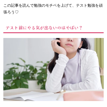
強どころじ
この記事を読んで勉強のモチベを上げて、テスト勉強を頑
ゃない
張ろう♡
− 「勉強で
きてない」
という焦燥
テスト前にやる気が出ないのはやばい？
感
− 実現でき
ない目標を
設定してい
る
− 「どうせ
ダメだ」と
諦めている
03. テストやばい
のにやる気が出
ないときの対処
法
− 目標点数
を設定