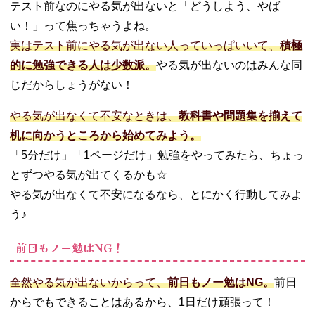
− 小さな目
テスト前なのにやる気が出ないと「どうしよう、やば
標を設定
い！」って焦っちゃうよね。
− 自分にご
実はテスト前にやる気が出ない人っていっぱいいて、
積極
褒美をあげ
的に勉強できる人は少数派。
やる気が出ないのはみんな同
る
− 集中でき
じだからしょうがない！
る環境を整
える
やる気が出なくて不安なときは、
教科書や問題集を揃えて
− 勉強場所
机に向かうところから始めてみよう。
を変えてみ
「5分だけ」「1ページだけ」勉強をやってみたら、ちょっ
る
とずつやる気が出てくるかも☆
− 友達と一
やる気が出なくて不安になるなら、とにかく行動してみよ
緒に勉強す
る
う♪
− 音楽をか
前日もノー勉はNG！
けて勉強す
るのもアリ
− リラック
全然やる気が出ないからって、
前日もノー勉はNG。
前日
スできるこ
からでもできることはあるから、1日だけ頑張って！
とで息抜き