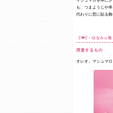
マシュマロを串にさ
も、つまようじや串
代わりに窓に貼る飾
T❤︎T・はなみゅ
用意するもの
オレオ、マシュマロ