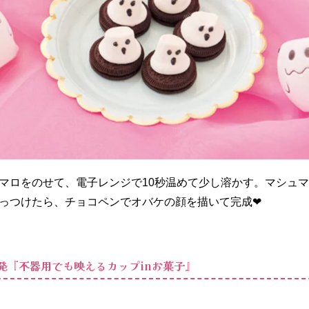
マロをのせて、電子レンジで10秒温めて少し溶かす。マシュ
っつけたら、チョコペンでオバケの顔を描いて完成❤︎
ん発『不器用でも映えるカップinお菓子』