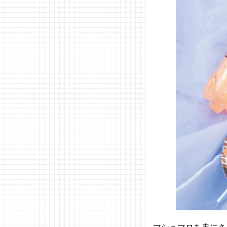
キー』
− T❤︎
T・もな
ぴょん
発『不
器用で
も映え
るカッ
プinお菓
子』