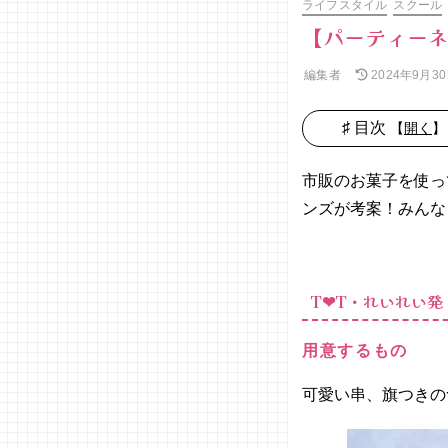
ライフスタイル
スクール
【パーティー
編集者
2024年9月3
♯ 目次
【
開く
】
− T❤︎
T・れい
市販のお菓子を使っ
れい発
ンズが考案！みんな
『お菓
子バー
ベキュ
ー』
T❤︎T・れいれい
− T❤︎
T・はな
みゅ発
用意するもの
『マシ
ュマロ
可愛い串、旗つきの
ゴース
トクッ