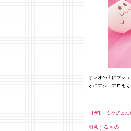
オレオの上にマシュ
オにマシュマロをく
T❤︎T・もなぴょ
用意するもの