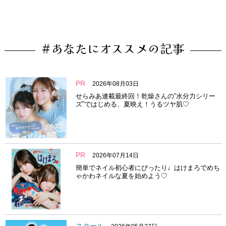
#あなたにオススメの記事
PR
2026年08月03日
せらみあ連載最終回！乾燥さんの”水分力シリー
ズ”ではじめる、夏映え！うるツヤ肌♡
PR
2026年07月14日
簡単でネイル初心者にぴったり♩はけまろでめち
ゃかわネイルな夏を始めよう♡