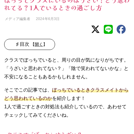
ぼっちでクラスにいるのはうざい？どう思わ
れてる？1人でいるときの過ごし方
メディア編集者
2024年6月3日
♯ 目次
【
開く
】
01. クラスで「ぼ
クラスでぼっちでいると、周りの目が気になりがちです。
っち」はうざ
「うざいと思われてない？」「陰で笑われてないかな」と
い？
不安になることもあるかもしれません。
02. クラスでぼっ
ちだと周りはど
そこでこの記事では、
ぼっちでいるときクラスメイトから
う思ってる？
03. クラスでぼっ
どう思われているのか
を紹介します！
ちになる原因
1人で過ごすときの対処法も紹介しているので、あわせて
− 1人でいる
チェックしてみてくださいね。
のが好き
− コミュニ
ケーション