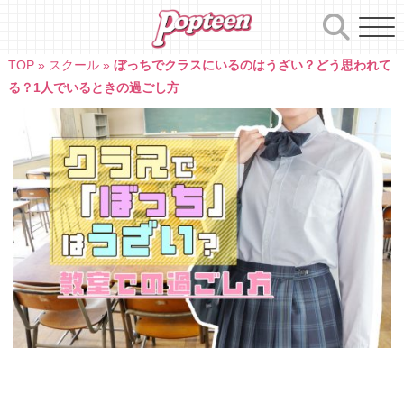
Skip
to
content
TOP
»
スクール
»
ぼっちでクラスにいるのはうざい？どう思われて
る？1人でいるときの過ごし方