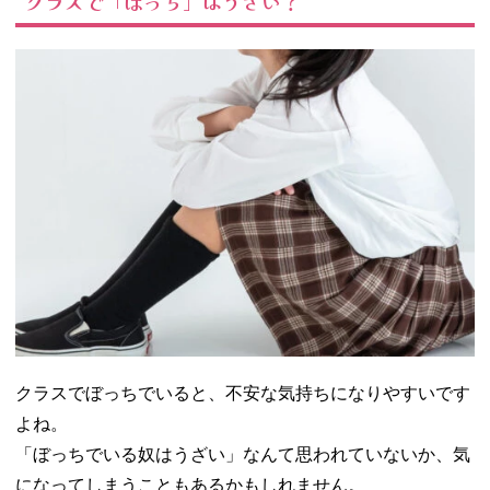
クラスで「ぼっち」はうざい？
が苦手
− クラスの
雰囲気が合
わない
− 自己中心
的な性格
− マイナス
思考になり
がち
04. クラスで1人
でいるときの過
ごし方
− 好きなこ
とをやる
− 話しかけ
クラスでぼっちでいると、不安な気持ちになりやすいです
られたら答
よね。
える
「ぼっちでいる奴はうざい」なんて思われていないか、気
− ペア行動
になってしまうこともあるかもしれません。
のときは自