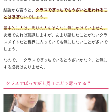
分から声を
結論から言うと、
クラスでぼっちでもうざいと思われるこ
かける
05. クラスでぼっ
とはほぼない
でしょう。
ちにならないた
めの対処法
基本的に人は、周りの人をそんなに気にかけていません。
− 同じ趣味
友達であれば意識しますが、あまり話したことがないクラ
の人を見つ
スメイトだと視界に入っていても気にしないことが多いで
ける
しょう。
− 部活に参
加する
なので、「クラスでぼっちでいるとうざいかな？」と気に
− 挨拶をす
する必要はありません。
る
− 相手の話
を興味を持
クラスでぼっちだと周りはどう思ってる？
って聞く
− 身だしな
みを整える
06. 子どもがぼっ
ちでいるときの