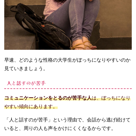
− 相手に興
味を持つ
− 大学には
きちんと行
く
05. 大学でぼっち
でいるメリット
− 人間関係
で悩まされ
早速、どのような性格の大学生がぼっちになりやすいのか
ない
見ていきましょう。
− 自分の時
間を自由に
人と話すのが苦手
使える
− 好きな講
コミュニケーションをとるのが苦手な人
は、ぼっちになり
義をとれる
やすい傾向にあります。
06. 大学生がぼっ
ちでも楽しく過
「人と話すのが苦手」という理由で、会話から逃げ続けて
ごすコツ
いると、周りの人も声をかけにくくなるからです。
− 講義に集