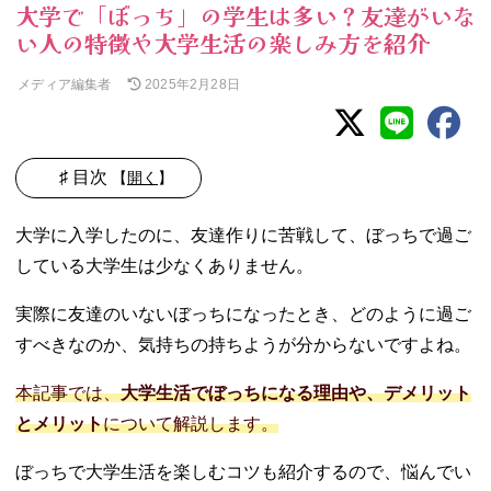
大学で「ぼっち」の学生は多い？友達がいな
い人の特徴や大学生活の楽しみ方を紹介
メディア編集者
2025年2月28日
♯ 目次
【
開く
】
01. 大学でぼっち
大学に入学したのに、友達作りに苦戦して、ぼっちで過ご
でいる人の割合
している大学生は少なくありません。
02. 大学でぼっち
になりやすい人
実際に友達のいないぼっちになったとき、どのように過ご
の特徴
すべきなのか、気持ちの持ちようが分からないですよね。
− 人と話す
のが苦手
本記事では、
大学生活でぼっちになる理由や、デメリット
− 1人でいる
とメリット
について解説します。
のが楽
− あまり大
ぼっちで大学生活を楽しむコツも紹介するので、悩んでい
学に来てい