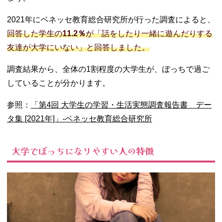
きのカバー
ができない
2021年にベネッセ教育総合研究所が行った調査によると、
− 就活の情
回答した学生の
11.2％
が「話をしたり一緒に遊んだりする
報収集が大
友達が大学にいない」と回答しました。
変
− 気持ち悪
調査結果から、全体の1割程度の大学生が、ぼっちで過ご
いと思われ
していることが分かります。
ていそう
− 卒業式で
参照：
「第4回 大学生の学習・生活実態調査報告書 デー
寂しく感じ
タ集 [2021年]」-ベネッセ教育総合研究所
る
04. 大学でぼっち
にならない方法
大学でぼっちになりやすい人の特徴
− 自分から
積極的に話
しかける
− サークル
や委員会に
入る