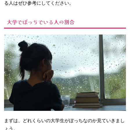
る人はぜひ参考にしてください。
ない
− サークル
に入ってい
大学でぼっちでいる人の割合
ない
− 誘われて
も遊びに行
かない
− 周りを馬
鹿にしてい
る
− 他人に興
味がない
− つまらな
さそうに見
える
03. 大学でぼっち
でいるデメリッ
ト
まずは、どれくらいの大学生がぼっちなのか見ていきまし
− 休んだと
ょう。