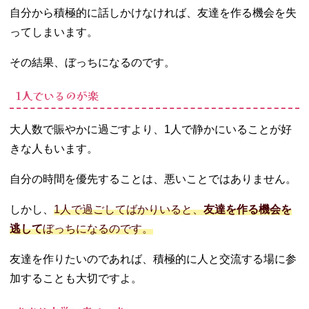
中する
自分から積極的に話しかけなければ、友達を作る機会を失
− 空き時間
ってしまいます。
は趣味に使
う
その結果、ぼっちになるのです。
− 資格勉強
をする
1人でいるのが楽
− 大学外の
コミュニテ
大人数で賑やかに過ごすより、1人で静かにいることが好
ィを持つ
きな人もいます。
07. 大学生でぼっ
ちのときは積極
自分の時間を優先することは、悪いことではありません。
的に自分から動
こう！
しかし、
1人で過ごしてばかりいると、
友達を作る機会を
逃して
ぼっちになるのです。
友達を作りたいのであれば、積極的に人と交流する場に参
加することも大切ですよ。