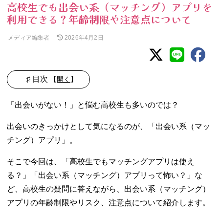
高校生でも出会い系（マッチング）アプリを
利用できる？年齢制限や注意点について
メディア編集者
2026年4月2日
♯ 目次
【
開く
】
01. 高校生は基本
「出会いがない！」と悩む高校生も多いのでは？
的に出会い系ア
プリを利用でき
出会いのきっかけとして気になるのが、「出会い系（マッ
ない！
チング）アプリ」。
− 主要出会
い系（マッ
そこで今回は、「高校生でもマッチングアプリは使え
チング）ア
る？」「出会い系（マッチング）アプリって怖い？」な
プリの年齢
制限一覧
ど、高校生の疑問に答えながら、出会い系（マッチング）
02. 高校生が年齢
アプリの年齢制限やリスク、注意点について紹介します。
を偽って出会い