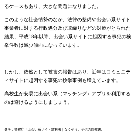
ス・学年の
るケースもあり、大きな問題になりました。
生徒との交
流をもつ
このような社会情勢のなか、法律の整備や出会い系サイト
− バイトを
事業者に対する行政処分及び取締りなどの対策がとられた
始める・変
える
結果、平成18年以降、出会い系サイトに起因する事犯の検
− 同窓会へ
挙件数は減少傾向になっています。
の参加・企
画する
− 彼氏のい
しかし、依然として被害の報告はあり、近年はコミュニテ
る友達に紹
介してもら
ィサイトに起因する事犯の検挙事例も増えています。
う
− 新しく塾
高校生が安易に出会い系（マッチング）アプリを利用する
や習い事に
のは避けるようにしましょう。
通ってみる
− 他校の文
化祭に行っ
てみる
参考：警察庁「出会い系サイト規制法｜なくそう、子供の性被害。