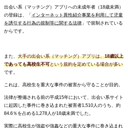
人情報を教
出会い系（マッチング）アプリへの未成年者（18歳未満）
えない
の登録は、「
インターネット異性紹介事業を利用して児童
− 真面目な
を誘引する行為の規制等に関する法律
」で規制されている
出会いを期
待するなら
からです。
有料アプリ
がおすすめ
04. 高校生に人気
また、
大手の出会い系（マッチング）アプリは、
18歳以上
のトークアプリ
での出会いはあ
であっても高校生不可
という規約を定めている場合が多い
り？
です。
05. 実際に高校生
カップルはどこ
これは、高校生を重大な事件の被害から守ることが目的。
で出会ってる？
06. 出会いがない
法律が整備される前の平成15年において、出会い系サイト
高校生におすす
に起因した事件に巻き込まれた被害者1,510人のうち、約
めの出会うきっ
84.6％を占める1,278人が18歳未満でした。
かけ
− 他クラ
実際に高校生が強盗や強姦などの重大な事件に巻き込まれ