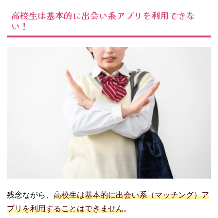
系アプリを利用
するリスク
高校生は基本的に出会い系アプリを利用できな
い！
03. 高校卒業後に
出会い系アプリ
を利用するとき
の注意点
− 本人確
認・年齢確
認が不要な
アプリは利
用しない
− デートの
場所や時間
帯には気を
つける
− オペレー
ター監視機
能付きのア
残念ながら、
高校生は基本的に出会い系（マッチング）ア
プリを使う
プリを利用することはできません
。
− 安易に個