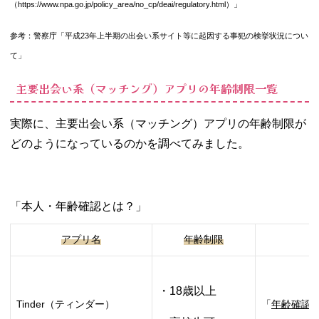
07. 高校生は出会
（https://www.npa.go.jp/policy_area/no_cp/deai/regulatory.html）」
い系（マッチン
グ）アプリ以外
参考：警察庁「平成23年上半期の出会い系サイト等に起因する事犯の検挙状況につい
で素敵な出会い
て」
を見つけよう！
主要出会い系（マッチング）アプリの年齢制限一覧
実際に、主要出会い系（マッチング）アプリの年齢制限が
どのようになっているのかを調べてみました。
「
本人・年齢確認とは？
」
アプリ名
年齢制限
・18歳以上
Tinder（ティンダー）
「
年齢確認