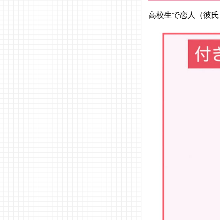
− 学校
高校生で恋人（彼氏
− 他校
と関わ
るイベ
ント
− バイ
ト先
− 友人
の紹介
− 小中
学校の
同級生
との集
まり
− 塾・
習い事
− ボラ
ンティ
ア活動