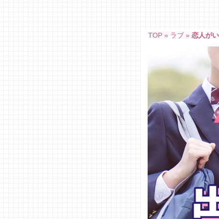
Skip
to
content
TOP
»
ラブ
»
恋人がい