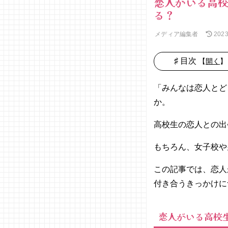
恋人がいる高校
る？
メディア編集者
202
♯ 目次
【
開く
】
01. 恋人が
いる高校生
「みんなは恋人とど
は2割弱！
か。
02. 恋人が
いる高校生
高校生の恋人との出
のうち8割
が「学校」
もちろん、女子校や
で出会って
いる
この記事では、恋人
03. 高校生
付き合うきっかけに
の出会いの
場はどんな
恋人がいる高校
ところがあ
る？