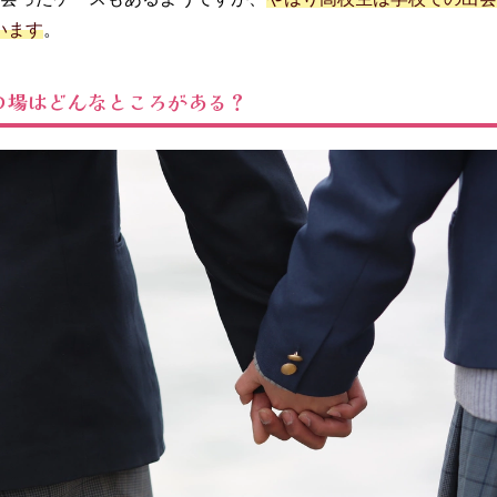
います
。
の場はどんなところがある？