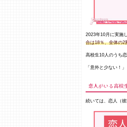
− SNS
04. 高校生
は出会い系
アプリを使
っていい
2023年10月に実
の？
合は18％、全体の2
05. 高校生
は学校での
高校生10人のうち
出会いが多
い！積極的
「意外と少ない！」
に活動して
みよう
恋人がいる高校
続いては、恋人（彼