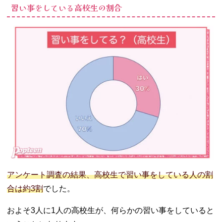
習い事をしている高校生の割合
− ボイスト
レーニング
− 習字・書
道
− 乗馬
03. 高校生は興味
のある習い事を
始めてみよう
アンケート調査の結果、高校生で習い事をしている人の割
合は約3割
でした。
およそ3人に1人の高校生が、何らかの習い事をしていると