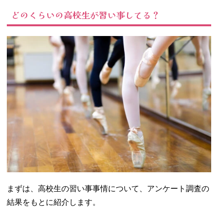
習い事をす
どのくらいの高校生が習い事してる？
る頻度は
「週1回」が
半数以上
02. 今からでも遅
くない！高校生
におすすめの習
い事10選
− 英会話教
室
− プログラ
ミング
− Webデザ
イン
− ボルタリ
ング
まずは、高校生の習い事事情について、アンケート調査の
− ギター
− 料理教室
結果をもとに紹介します。
− 茶道