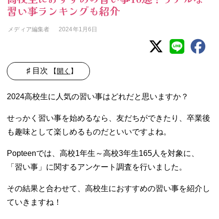
習い事ランキングも紹介
メディア編集者
2024年1月6日
♯ 目次
【
開く
】
01. どのくらいの
2024高校生に人気の習い事はどれだと思いますか？
高校生が習い事
してる？
せっかく習い事を始めるなら、友だちができたり、卒業後
− 習い事を
も趣味として楽しめるものだといいですよね。
している高
校生の割合
Popteenでは、高校1年生～高校3年生165人を対象に、
− 高校生の
「習い事」に関するアンケート調査を行いました。
リアルな習
い事ランキ
その結果と合わせて、高校生におすすめの習い事を紹介し
ング1位は
「学習塾」
ていきますね！
− 高校生が