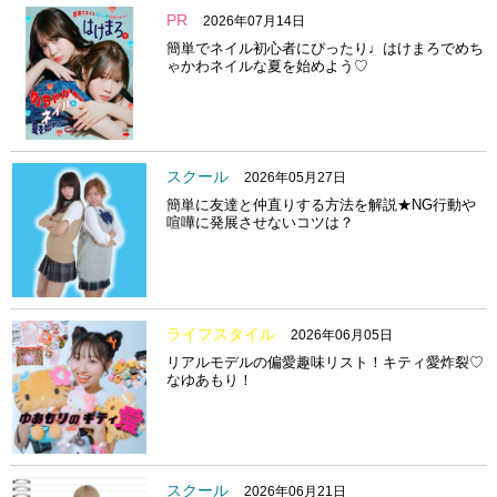
PR
2026年07月14日
簡単でネイル初心者にぴったり♩はけまろでめち
ゃかわネイルな夏を始めよう♡
スクール
2026年05月27日
簡単に友達と仲直りする方法を解説★NG行動や
喧嘩に発展させないコツは？
ライフスタイル
2026年06月05日
リアルモデルの偏愛趣味リスト！キティ愛炸裂♡
なゆあもり！
スクール
2026年06月21日