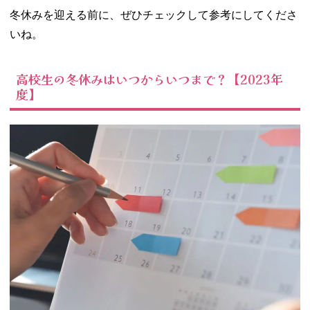
ィー
冬休みを迎える前に、ぜひチェックして参考にしてくださ
− 旅行やお
いね。
泊まり
− 読書やド
ラマ鑑賞
高校生の冬休みはいつからいつまで？【2023年
度】
− 家の大掃
除
− 短期のバ
イトをする
のもあり！
− ウィンタ
ースポーツ
を楽しむ！
− 恋人とイ
ルミネーシ
ョンデート
− 塾の冬期
講習に行っ
てみる