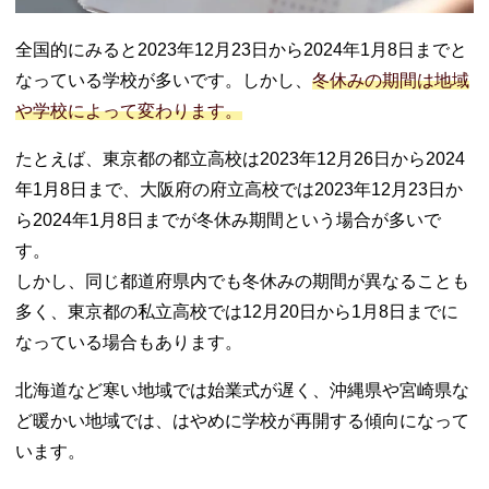
03. 高校生の冬休
みを有意義に過
全国的にみると2023年12月23日から2024年1月8日までと
ごす方法
なっている学校が多いです。しかし、
冬休みの期間は地域
− やること
や学校によって変わります。
リストを作
る
たとえば、東京都の都立高校は2023年12月26日から2024
− 時間を決
年1月8日まで、大阪府の府立高校では2023年12月23日か
めて行動す
る
ら2024年1月8日までが冬休み期間という場合が多いで
− 宿題・課
す。
題は年を越
しかし、同じ都道府県内でも冬休みの期間が異なることも
す前に終わ
多く、東京都の私立高校では12月20日から1月8日までに
らせる
なっている場合もあります。
− 冬休みこ
そ生活リズ
北海道など寒い地域では始業式が遅く、沖縄県や宮崎県な
ムを整える
ど暖かい地域では、はやめに学校が再開する傾向になって
04. 高校生の冬休
みは短い！イベ
います。
ントを楽しみつ