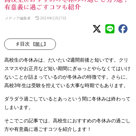
有意義に過ごすコツも紹介
メディア編集者
2024年2月27日
♯ 目次
【
開く
】
01. 高校生の冬休
高校生の冬休みは、だいたい2週間前後と短いです。クリ
みはいつからい
スマスやお正月など短い期間にぎゅっとやらなくてはいけ
つまで？【2023
年度】
ないことが詰まっているのが冬休みの特徴です。さらに、
02. 高校生におす
高校3年生は受験を控えている大事な時期でもあります。
すめの冬休みの
過ごし方
ダラダラ過ごしているとあっという間に冬休みは終わって
− まずは勉
しまいます。
強！
− 友達や恋
そこでこの記事では、高校生におすすめの冬休みの過ごし
人とクリス
方や有意義に過ごすコツを紹介します！
マスパーテ