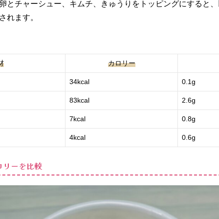
卵とチャーシュー、キムチ、きゅうりをトッピングにすると、
されます。
材
カロリー
34kcal
0.1g
83kcal
2.6g
7kcal
0.8g
4kcal
0.6g
ロリーを比較