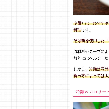
ゃく麺
にする
− 麺の
量を減
冷麺とは、ゆでて冷
らす
料理
です。
− よく
噛んで
そば粉を使用した「
食べる
− 夜中
原材料やスープによ
や締め
般的にはヘルシーな
に食べ
ない
しかし、
冷麺は意外
04. 冷麺は
意外と太り
食べ方によっては太
やすい！ダ
イエット中
冷麺のカロリー
は食べ方に
注意しよう