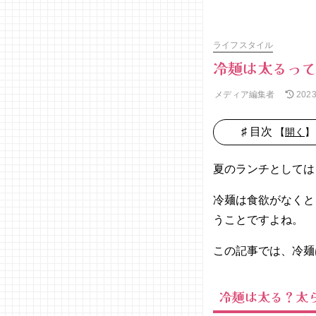
ライフスタイル
冷麺は太るっ
メディア編集者
202
♯ 目次
【
開く
】
01. 冷麺は
太る？太ら
夏のランチとしては
ない？
冷麺は食欲がなくと
02. 冷麺の
カロリー・
うことですよね。
糖質量はど
れくらい？
この記事では、冷麺
− 冷麺
とうど
冷麺は太る？太
んのカ
ロリー