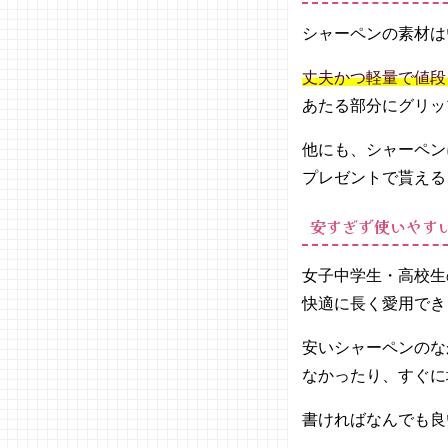
N
eraser
シャーペンの素材は
&penc
il（ミ
丈夫かつ軽量で値段
ラン）
あたる部分にグリッ
−
MILA
他にも、シャーペン
N P1
プレゼントで貰える
SILVE
R シャ
安すぎず使いやす
ーペン
（ミラ
ン）
女子中学生・高校生
− モノ
快適に長く愛用でき
グラフ
シャー
安いシャーペンのな
プペン
なかったり、すぐに
（トン
ボ）
書ければなんでも良
−