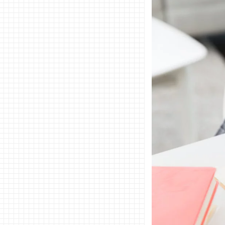
いやす
いもの
− 可愛
くてお
しゃれ
なもの
− シン
プルデ
ザイン
のもの
02. 【2023
年版】女子
中学生・高
校生におす
すめの可愛
いシャーペ
ン15選
− ドク
ターグ
リップ