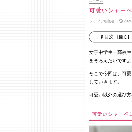
スクール
可愛いシャーペ
メディア編集者
202
♯ 目次
【
開く
】
01. 可愛い
シャーペン
女子中学生・高校生
を選ぶポイ
をそろえたいですよ
ント
− 太さ
そこで今回は、可愛
を選ぶ
していきます。
− おす
すめは
可愛い以外の選び方
プラス
チック
可愛いシャーペ
製
− 安す
ぎず使