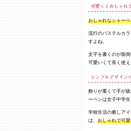
LAMY
可愛くておしゃれ
サファ
リ（ラ
おしゃれなシャーペ
ミー）
− キャ
流行のパステルカラ
ップ式
すよね。
シャー
プペン
文字を書くのが面倒
「ZO
OM（
可愛いくて長く使え
ズー
ム）」
シンプルデザイン
（トン
ボ）
飾りが重くて手が疲
03. プレゼ
ーペンは女子中学生
ントにも最
適！おしゃ
学校生活の癒しアイ
れで可愛い
は、
おしゃれで可愛
シャーペン
をチェック