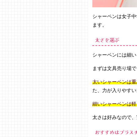
エース
（パイ
シャーペンは女子中
ロッ
ます。
ト）
− オレ
太さを選ぶ
ンズ
（ぺん
てる）
シャーペンには細い
− クル
トガ＜
まずは文具売り場で
三菱鉛
筆＞
太いシャーペンは重
− オレ
た、力が入りやすい
ンズネ
ロ（ぺ
細いシャーペンは軽
んて
る）
太さは好みなので、
−
おすすめはプラス
MILA