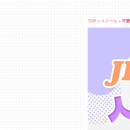
Skip
to
content
TOP
»
スクール
»
可愛