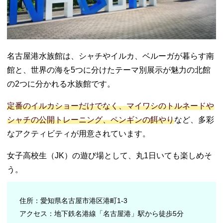
ア
− 名古屋
PARCO
− 徳川美術
館
名古屋港水族館は、シャチやイルカ、ベルーガが暮らす南
− 東山スカ
館と、世界の海を5つに分けたテーマ別展示が魅力の北館
イタワー
の2つに分かれる水族館です。
− ジェイア
ール名古屋
定番のイルカショーだけでなく、マイワシのトルネードや
タカシマヤ
シャチの公開トレーニング、ペンギンの餌やり
など、多彩
− ナナちゃ
なアクティビティが用意されています。
ん人形（名
鉄百貨店）
女子高校生（JK）の遊び場として、丸1日いても楽しめそ
− ユニモー
う。
ル
− 鶴舞公園
− 近鉄パッ
住所：愛知県名古屋市港区港町1-3
セ（近鉄百
アクセス：地下鉄名港線「名古屋港」駅から徒歩5分
貨店名古屋