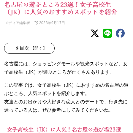
名古屋の遊ぶところ23選！女子高校生
（JK）に人気のおすすめスポットを紹介
メディア編集者
2023年9月17日
♯ 目次
【
開く
】
01. 女子高校生
名古屋には、ショッピングモールや観光スポットなど、女
（JK）に人気！
子高校生（JK）が遊ぶところがたくさんあります。
名古屋の遊び場
23選
この記事では、女子高校生（JK）におすすめの名古屋の遊
− 名古屋港
ぶところ、人気スポットを紹介します。
水族館
− 東山動植
友達とのお出かけや大好きな恋人とのデートで、行き先に
物園
迷っている人は、ぜひ参考にしてみてくださいね。
− レゴラン
ド・ジャパ
女子高校生（JK）に人気！名古屋の遊び場23選
ン