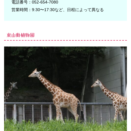
電話番号：052-654-7080
店）
営業時間：9:30〜17:30など、日程によって異なる
− バンテリ
ンドーム名
古屋
− アスナル
東山動植物園
金山
− 熱田神宮
02. 名古屋には女
子高校生（JK）
が遊ぶところが
沢山！楽しい時
間を過ごそう