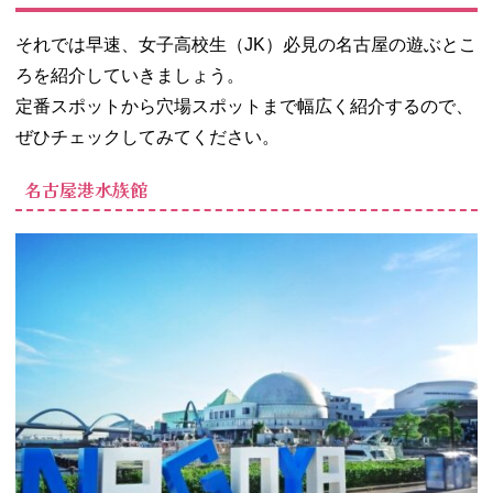
− 名古屋城
− 名古屋市
それでは早速、女子高校生（JK）必見の名古屋の遊ぶとこ
科学館
ろを紹介していきましょう。
− リニア・
定番スポットから穴場スポットまで幅広く紹介するので、
鉄道館
ぜひチェックしてみてください。
− オアシス
21
名古屋港水族館
− 名古屋市
美術館
− トヨタ産
業技術記念
館
− 東谷山フ
ルーツパー
ク
− ノリタケ
の森
− ミッドラ
ンドスクエ