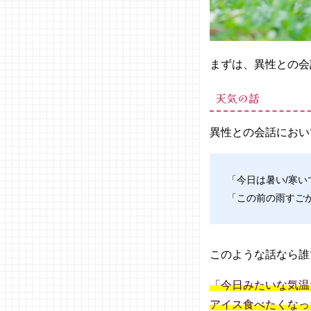
タ
− プラ
イベー
トすぎ
まずは、異性との会
る・重
すぎる
天気の話
話
− 悪口
異性との会話におい
− ネガ
ティブ
な話
「今日は暑い/寒い
− 自慢
「この前の雨すご
話
− 相手
が分か
らない
このような話なら誰
話
「今日みたいな気温
− 政
治・お
アイス食べたくなっ