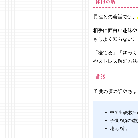
休日の話
しむ
− 前に
異性との会話では、
話した
話題を
相手に面白い趣味や
覚えて
もしよく知らないこ
おく
− 事前
「寝てる」「ゆっく
に相手
やストレス解消方法
が好む
話題を
昔話
リサー
チ
子供の頃の話やちょ
04. 異性と
の会話で
は、適切な
ネタ選びを
中学生/高校
しよう！
子供の頃の遊
地元の話