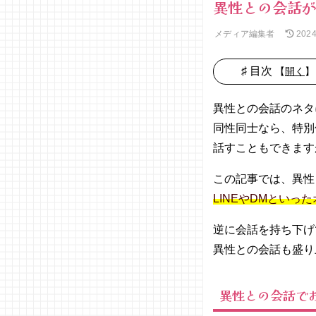
異性との会話が
メディア編集者
202
♯ 目次
【
開く
】
01. 異性と
の会話でお
異性との会話のネタ
すすめのネ
同性同士なら、特別
タ一覧
話すこともできます
− 天気
の話
この記事では、異性
− 恋愛
LINEやDMとい
の話
− 休日
逆に会話を持ち下げ
の話
異性との会話も盛り
− 昔話
− お悩
異性との会話で
み相談
− 好き