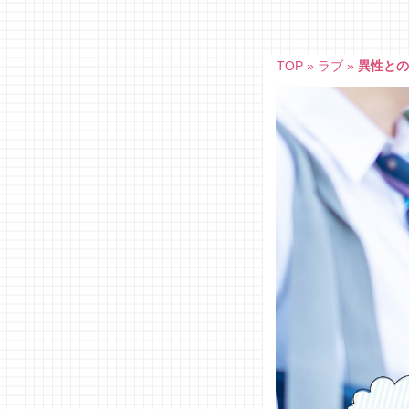
Skip
to
content
TOP
»
ラブ
»
異性との