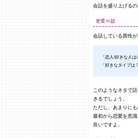
金・宗
会話を盛り上げるの
教の話
03. 会話が
恋愛の話
続く！ネタ
が尽きない
会話している異性が
人になるに
は？
− いろ
「恋人/好きな人は
いろな
「好きなタイプは
ことに
興味を
持つ
− 周辺
このようなネタで話
状況や
きるでしょう。
相手を
ただし、あまりにも
よく観
察する
最初から恋愛を意識
− 会話
良いですよ。
そのも
のを楽