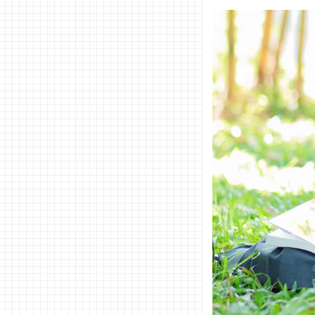
なもの
の話
− 映画
や動画
の話
− ニュ
ースの
話
− ファ
ッショ
ンの話
− 占
い・心
理テス
ト
02. 異性と
の会話で
NGなネタ
− 下ネ