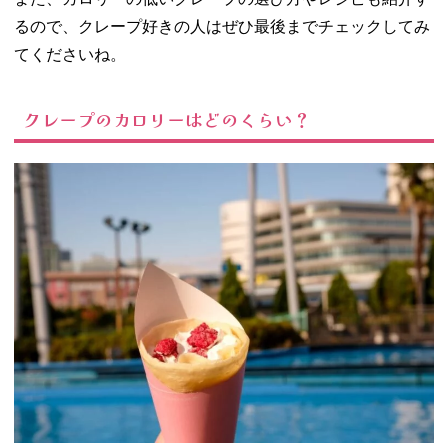
質はどのくら
るので、クレープ好きの人はぜひ最後までチェックしてみ
い？
てくださいね。
03. クレープに含
まれる栄養
− タンパク
クレープのカロリーはどのくらい？
質
− 脂質
− カルシウ
ム
04. ディッパーダ
ンのクレープの
カロリーは？
− デザート
クレープの
カロリー
− アイスク
レープのカ
ロリー
− 総菜・サ