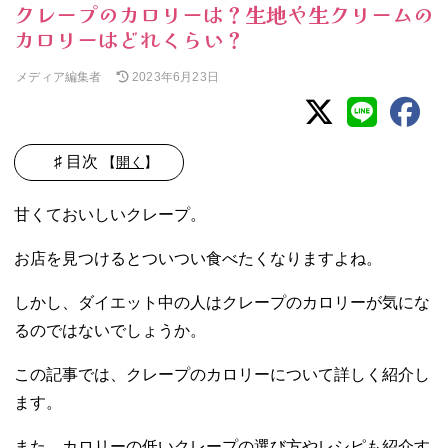
クレープのカロリーは？生地や生クリームの
カロリーはどれくらい？
メディア編集者
2023年6月23日
♯ 目次
【
開く
】
01. クレープのカ
甘くておいしいクレープ。
ロリーはどのく
らい？
お店を見つけるとついつい食べたくなりますよね。
− クレープ
のカロリ
しかし、ダイエット中の人はクレープのカロリーが気にな
ー：生地
るのではないでしょうか。
− クレープ
のカロリ
この記事では、クレープのカロリーについて詳しく紹介し
ー：生クリ
ます。
ーム
02. クレープの糖
また、カロリーの低いクレープの選び方やレシピも紹介す