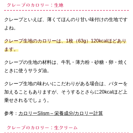
て食べる
クレープのカロリー：生地
07. 簡単！低カロ
リークレープレ
クレープといえば、薄くてほんのり甘い味付けの生地です
シピ
よね。
− ヨーグル
トクリーム
クレープ生地のカロリーは、1枚（63g）120kcalほどあり
の作り方
ます。
08. クレープは高
カロリーなスイ
クレープの生地の材料は、牛乳・薄力粉・砂糖・卵・焼く
ーツ！選び方や
作り方を工夫し
ときに使うサラダ油。
てカロリーを抑
えよう
クレープ生地の味わいにこだわりがある場合は、バターを
加えることもありますが、そうするとさらに20kcalほど上
乗せされるでしょう。
参考：
カロリーSlism – 栄養成分/カロリー計算
クレープのカロリー：生クリーム