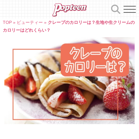
Skip
to
content
TOP
»
ビューティー
»
クレープのカロリーは？生地や生クリームの
カロリーはどれくらい？