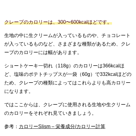
ラダ系クレ
ープのカロ
リー
クレープのカロリーは、300〜600kcalほどです。
05. サーティーワ
ンのクレープカ
生地の中に生クリームが入っているものや、チョコレート
ロリーランキン
が入っているものなど、さまざまな種類があるため、クレ
グ
ープのカロリーには幅があります。
06. カロリーの低
いクレープの選
ショートケーキ一切れ（118g）のカロリーは366kcalほ
び方
− 生クリー
ど、塩味のポテトチップスが一袋（60g）で332kcalほどの
ムよりカス
ため、クレープの種類によってはこれらよりも高カロリー
タードクリ
になります。
ーム
− 惣菜系ク
ではここからは、クレープに使用される生地や生クリーム
レープはマ
のカロリーをそれぞれ見ていきましょう。
ヨとチーズ
に注意！
参考：
カロリーSlism – 栄養成分/カロリー計算
− 食事とし