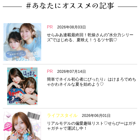
#あなたにオススメの記事
PR
2026年08月03日
せらみあ連載最終回！乾燥さんの”水分力シリー
ズ”ではじめる、夏映え！うるツヤ肌♡
PR
2026年07月14日
簡単でネイル初心者にぴったり♩はけまろでめち
ゃかわネイルな夏を始めよう♡
ライフスタイル
2026年06月01日
リアルモデルの偏愛趣味リスト♡せらぴーはガチ
ャガチャで運試し中！