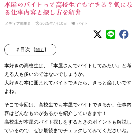
本屋のバイトって高校生でもできる？気にな
る仕事内容と探し方を紹介
メディア編集者
バイト
2025年7月10日
♯ 目次
【
開く
】
01. 本屋のバイト
本好きの高校生は、「本屋さんでバイトしてみたい」と考
は高校生OK？
える人も多いのではないでしょうか。
02. 本屋のバイト
大好きな本に囲まれてバイトできたら、きっと楽しいです
の仕事内容は？
− レジ対応
よね。
− 品出し
そこで今回は、高校生でも本屋でバイトできるか、仕事内
− 接客
容はどんなものがあるかを紹介していきます！
− 事務系の
業務
高校生が本屋のバイト探しをするときのポイントも解説し
− 店内清掃
ているので、ぜひ最後までチェックしてみてくださいね。