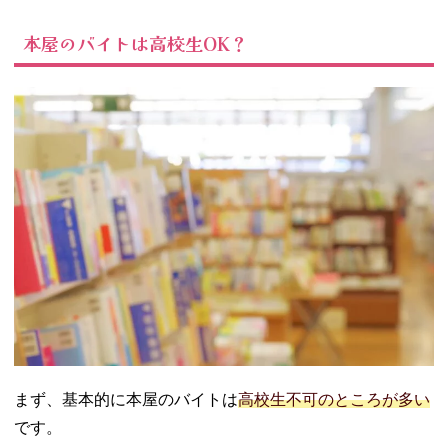
03. 本屋でバイト
をするメリッ
本屋のバイトは高校生OK？
ト・デメリット
− メリット
− デメリッ
ト
04. 高校生ができ
る本屋バイトの
探し方
− ネット・
SNS
− フリーペ
ーパー
− 店頭の張
り紙
05. 高校生が本屋
のバイトを探す
まず、基本的に本屋のバイトは
高校生不可のところが多い
ときのポイント
です。
− 通いやす