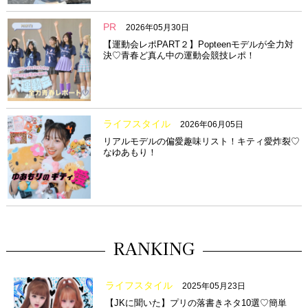
PR
2026年05月30日
【運動会レポPART２】Popteenモデルが全力対
決♡青春ど真ん中の運動会競技レポ！
ライフスタイル
2026年06月05日
リアルモデルの偏愛趣味リスト！キティ愛炸裂♡
なゆあもり！
RANKING
ライフスタイル
2025年05月23日
【JKに聞いた】プリの落書きネタ10選♡簡単