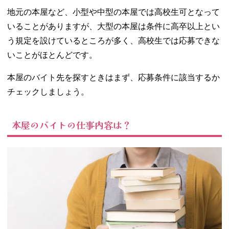
い距離
地元の本屋など、小型や中型の本屋では高校生可となって
− バイト先
の雰囲気
いることがありますが、大型の本屋は条件に高卒以上とい
− 働く時間
う規定を設けているところが多く、高校生では応募できな
06. 本屋でバイト
いことがほとんどです。
したい高校生
は、まず条件に
本屋のバイト先を探すときはまず、応募条件に該当するか
合う場所を探そ
チェックしましょう。
う！
本屋のバイトの仕事内容は？