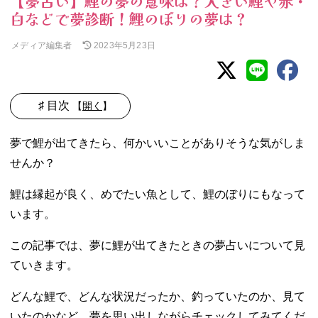
【夢占い】鯉の夢の意味は？大きい鯉や赤・
白などで夢診断！鯉のぼりの夢は？
メディア編集者
2023年5月23日
♯ 目次
【
開く
】
01. 【夢占い】鯉
夢で鯉が出てきたら、何かいいことがありそうな気がしま
が赤い・白いな
せんか？
ど色で診断
− 夢占い‐鯉
鯉は縁起が良く、めでたい魚として、鯉のぼりにもなって
が赤い
います。
− 夢占い‐鯉
が白い
この記事では、夢に鯉が出てきたときの夢占いについて見
− 夢占い‐鯉
ていきます。
が金色
02. 【夢占い】鯉
どんな鯉で、どんな状況だったか、釣っていたのか、見て
のぼりだった時
いたのかなど、夢を思い出しながらチェックしてみてくだ
の診断