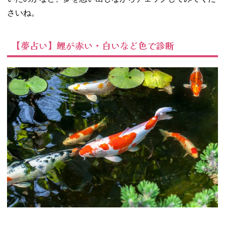
03. 【夢占い】鯉
さいね。
が大きいなど大
きさで診断
【夢占い】鯉が赤い・白いなど色で診断
− 夢占い‐鯉
が大きい、
小さい
− 夢占い‐鯉
が驚くほど
巨大に太っ
ている
04. 【夢占い】鯉
の状況で診断
− 夢占い‐鯉
が跳ねる
− 夢占い‐鯉
を助ける
− 夢占い‐鯉
を釣る