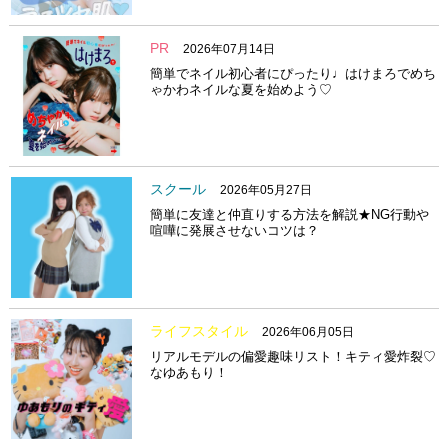
PR
2026年07月14日
簡単でネイル初心者にぴったり♩はけまろでめち
ゃかわネイルな夏を始めよう♡
スクール
2026年05月27日
簡単に友達と仲直りする方法を解説★NG行動や
喧嘩に発展させないコツは？
ライフスタイル
2026年06月05日
リアルモデルの偏愛趣味リスト！キティ愛炸裂♡
なゆあもり！