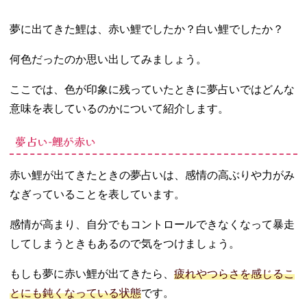
− 夢占い‐鯉
の滝登りを
夢に出てきた鯉は、赤い鯉でしたか？白い鯉でしたか？
見る
− 夢占い‐沢
何色だったのか思い出してみましょう。
山の鯉を見
る夢
ここでは、色が印象に残っていたときに夢占いではどんな
05. 錦鯉の夢占い
意味を表しているのかについて紹介します。
は恋愛がうまく
いく？
夢占い‐鯉が赤い
06. 夢占いで鯉は
良い意味が多
赤い鯉が出てきたときの夢占いは、感情の高ぶりや力がみ
い！鯉の夢を見
たらいいことが
なぎっていることを表しています。
起こるかも
感情が高まり、自分でもコントロールできなくなって暴走
してしまうときもあるので気をつけましょう。
もしも夢に赤い鯉が出てきたら、
疲れやつらさを感じるこ
とにも鈍くなっている状態
です。