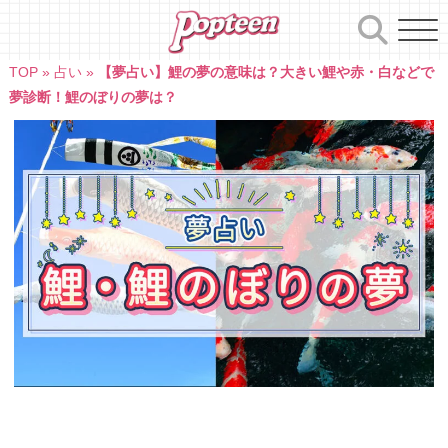
Skip
to
content
TOP
»
占い
»
【夢占い】鯉の夢の意味は？大きい鯉や赤・白などで
夢診断！鯉のぼりの夢は？