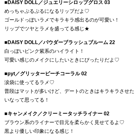
■DAISY DOLL／ジュエリーシロップグロス 03
めっちゃぷるぷるになるリップだよ♡
ゴールドっぽいラメでキラキラ感出るのが可愛い！
リップでツヤとラメを盛ってる感じ★
■DAISY DOLL／パウダーブラッシュブルーム 22
白っぽいピンク紫系のハイライト！
可愛い感じのメイクにしたいときにぴったりだよ♡
■pyt／グリッターピーチコーラル 02
涙袋に使ってるラメ♡
普段はマットが多いけど、デートのときはキラキラさせた
いなって思ってる！
■キャンメイク／クリーミータッチライナー 02
ブラウン系のライナーで目元を柔らかく見せてるよ♡
黒より優しい印象になる感じ！