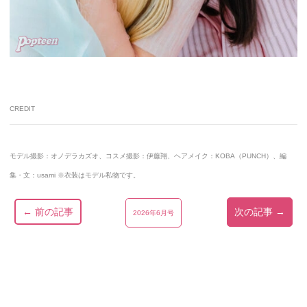
CREDIT
モデル撮影：オノデラカズオ、コスメ撮影：伊藤翔、ヘアメイク：KOBA（PUNCH）、編
集・文：usami ※衣装はモデル私物です。
← 前の記事
次の記事 →
2026年6月号