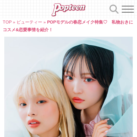
Skip
to
content
TOP
»
ビューティー
»
POPモデルの春恋メイク特集♡ 私物おきに
コスメ&恋愛事情を紹介！