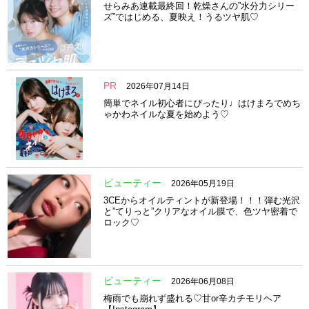
せらみあ連載最終回！乾燥さんの”水分力シリー
ズ”ではじめる、夏映え！うるツヤ肌♡
PR
2026年07月14日
簡単でネイル初心者にぴったり♩はけまろでめち
ゃかわネイルな夏を始めよう♡
ビューティー
2026年05月19日
3CEからオイルティントが新登場！！！弾む光沢
と”てりっと”クリアなオイル膜で、色ツヤ密着で
ロック♡
ビューティー
2026年06月08日
梅雨でも崩れず盛れる♡甘or辛カチモリヘア