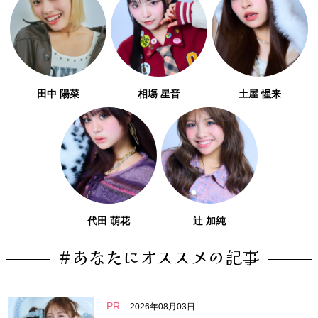
田中 陽菜
相塲 星音
土屋 惺来
代田 萌花
辻 加純
#あなたにオススメの記事
PR
2026年08月03日