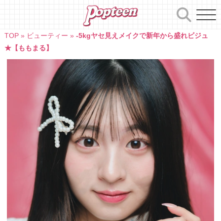
Skip
to
content
TOP
»
ビューティー
»
-5kgヤセ見えメイクで新年から盛れビジュ
★【ももまる】