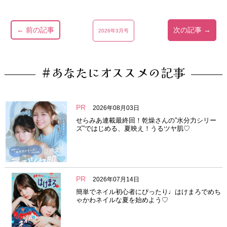
← 前の記事
次の記事 →
2026年3月号
#あなたにオススメの記事
PR
2026年08月03日
せらみあ連載最終回！乾燥さんの”水分力シリー
ズ”ではじめる、夏映え！うるツヤ肌♡
PR
2026年07月14日
簡単でネイル初心者にぴったり♩はけまろでめち
ゃかわネイルな夏を始めよう♡