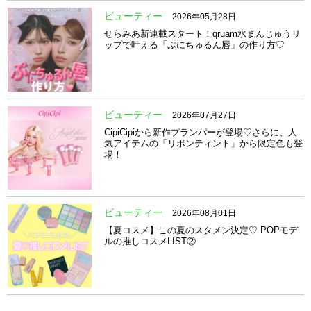
ビューティー
2026年05月28日
せらみあ新連載スタート！qruam水まんじゅうリ
ップで叶える「ぷにちゅるん唇」の作り方♡
ビューティー
2026年07月27日
CipiCipiから新作プランパーが登場♡さらに、人
気アイテムの「リボンティント」から限定色も登
場！
ビューティー
2026年08月01日
【夏コスメ】この夏のスタメン決定♡ POPモデ
ルの推しコスメLIST②