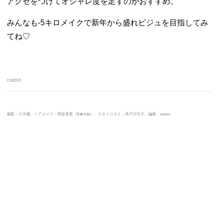
アクセをつけてオシャレ度を足すのがおすすめ。
みんなも-5キロメイクで新年から盛れビジュを目指してみ
てね♡
CREDIT
撮影：小川健、ヘアメイク：関谷美世（B★side）、スタイリスト：井戸川弓子、編集：usami