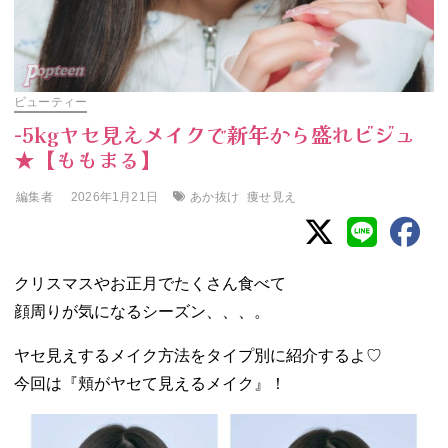
ビューティー
-5kgヤセ見えメイクで新年から盛れビジュ
★【ももまる】
編集者
あか抜け
痩せ見え
2026年1月21日
クリスマスやお正月でたくさん食べて
顔周りが気になるシーズン、、、。
ヤセ見えするメイク方法をタイプ別に紹介するよ♡
今回は『頬がヤセて見えるメイク』！