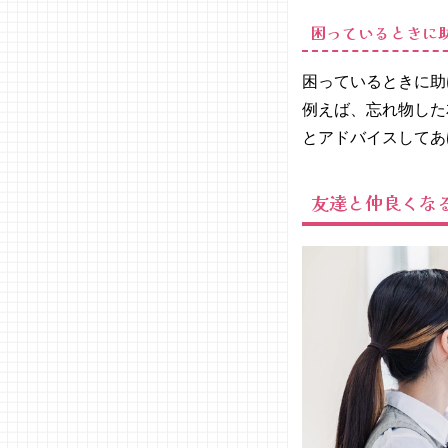
ティブ
困っているときに
05. 仲良く
なりたいけ
ど話題がな
困っているときに助
いときの対
例えば、忘れ物した
処法
とアドバイスしてあ
06. 友達と
仲良くなる
方法を覚え
友達と仲良くな
て積極的に
行動に移し
てみよう！