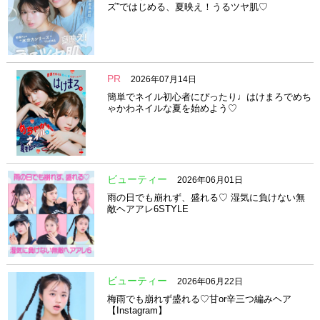
ズ”ではじめる、夏映え！うるツヤ肌♡
PR
2026年07月14日
簡単でネイル初心者にぴったり♩はけまろでめち
ゃかわネイルな夏を始めよう♡
ビューティー
2026年06月01日
雨の日でも崩れず、盛れる♡ 湿気に負けない無
敵ヘアアレ6STYLE
ビューティー
2026年06月22日
梅雨でも崩れず盛れる♡甘or辛三つ編みヘア
【Instagram】