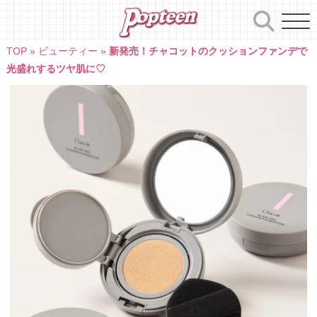
Skip
to
content
TOP
»
ビューティー
»
新発売！チャコットのクッションファンデで
光盛れするツヤ肌に♡