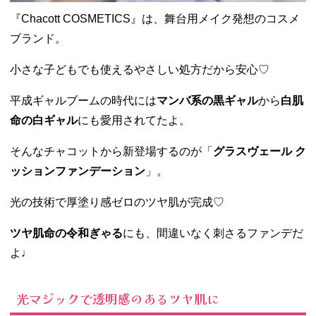
『Chacott COSMETICS』は、舞台用メイク発想のコスメ
ブランド。
小さな子どもでも使えるやさしい処方だから安心♡
平成ギャルブームの時代には
マンバ系の黒ギャル
から
白肌
命の白ギャル
にも愛用されてたよ。
そんなチャコットから新登場するのが「
グラスヴェール ク
ッションファンデーション
」。
光の技術で厚塗り感ゼロのツヤ肌が完成♡
ツヤ肌命の令和ぎゃる
にも、間違いなく刺さるファンデだ
よ♩
光マジックで透明感のあるツヤ肌に