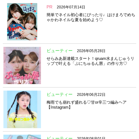
PR
2026年07月14日
簡単でネイル初心者にぴったり♩はけまろでめち
ゃかわネイルな夏を始めよう♡
ビューティー
2026年05月28日
せらみあ新連載スタート！qruam水まんじゅうリ
ップで叶える「ぷにちゅるん唇」の作り方♡
ビューティー
2026年06月22日
梅雨でも崩れず盛れる♡甘or辛三つ編みヘア
【Instagram】
ビューティー
2026年08月01日