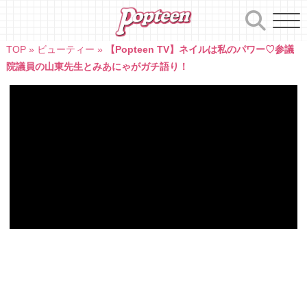
Skip
to
content
TOP
»
ビューティー
»
【Popteen TV】ネイルは私のパワー♡参議
院議員の山東先生とみあにゃがガチ語り！