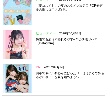
【夏コスメ】この夏のスタメン決定♡ POPモデ
ルの推しコスメLIST①
ビューティー
2026年06月08日
梅雨でも崩れず盛れる♡甘or辛カチモリヘア
【Instagram】
PR
2026年07月14日
簡単でネイル初心者にぴったり♩はけまろでめち
ゃかわネイルな夏を始めよう♡