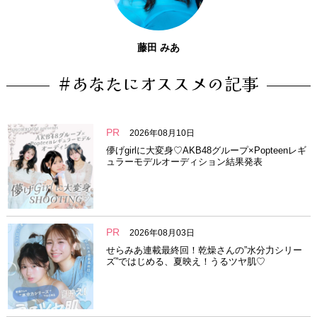
藤田 みあ
#あなたにオススメの記事
PR
2026年08月10日
儚げgirlに大変身♡AKB48グループ×Popteenレギ
ュラーモデルオーディション結果発表
PR
2026年08月03日
せらみあ連載最終回！乾燥さんの”水分力シリー
ズ”ではじめる、夏映え！うるツヤ肌♡