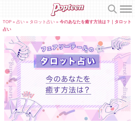
Skip
to
content
TOP
»
占い
»
タロット占い
»
今のあなたを癒す方法は？｜タロット
占い