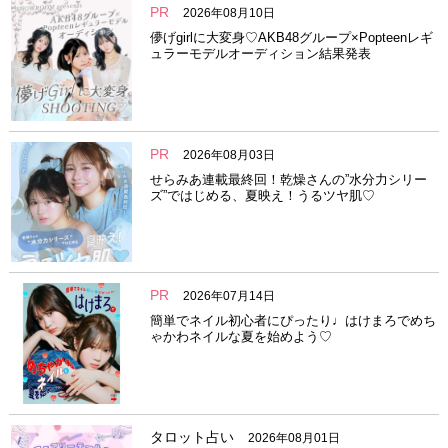
PR
2026年08月10日
儚げgirlに大変身♡AKB48グループ×Popteenレギ
ュラーモデルオーディション結果発表
PR
2026年08月03日
せらみあ連載最終回！乾燥さんの”水分力シリー
ズ”ではじめる、夏映え！うるツヤ肌♡
PR
2026年07月14日
簡単でネイル初心者にぴったり♩はけまろでめち
ゃかわネイルな夏を始めよう♡
タロット占い
2026年08月01日