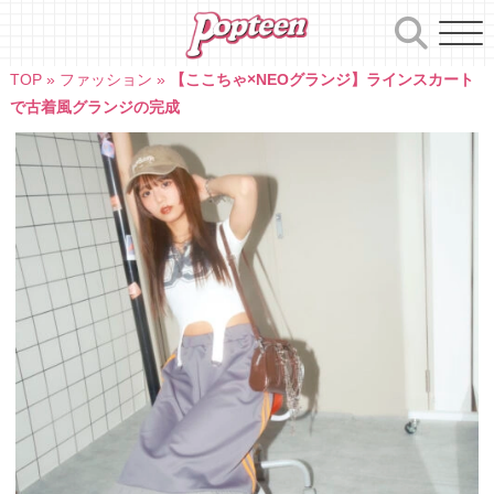
Skip
to
content
TOP
»
ファッション
»
【ここちゃ×NEOグランジ】ラインスカート
で古着風グランジの完成