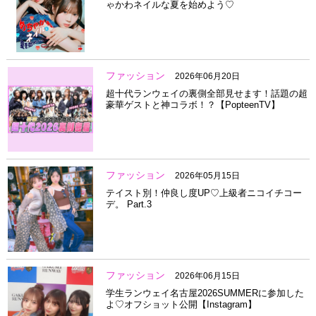
ゃかわネイルな夏を始めよう♡
ファッション
2026年06月20日
超十代ランウェイの裏側全部見せます！話題の超
豪華ゲストと神コラボ！？【PopteenTV】
ファッション
2026年05月15日
テイスト別！仲良し度UP♡上級者ニコイチコー
デ。 Part.3
ファッション
2026年06月15日
学生ランウェイ名古屋2026SUMMERに参加した
よ♡オフショット公開【Instagram】