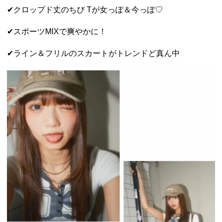
✔クロップド丈のちび Tが女っぽ＆今っぽ♡
✔スポーツMIXで爽やかに！
✔ライン＆フリルのスカートがトレンドど真ん中