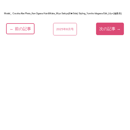
Model_ Cocoha Abe Photo_Ken Ogawa Hair&Make_Miyo Sekiya(B★Side) Styling_Yumiko Idogawa Edit_Lily⭐︎(編集長)
← 前の記事
次の記事 →
2025年8月号