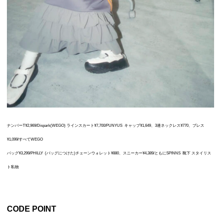
ナンバーT¥2,969/Dispark(WEGO) ラインスカート¥7,700/PUNYUS
キャップ¥1,649、3連ネックレス¥770、ブレス
¥1,099/すべてWEGO
バッグ¥3,299/PHILLY (バッグにつけた)チェーンウォレット¥880、スニーカー¥4,389/ともにSPINNS 靴下 スタイリス
ト私物
CODE POINT