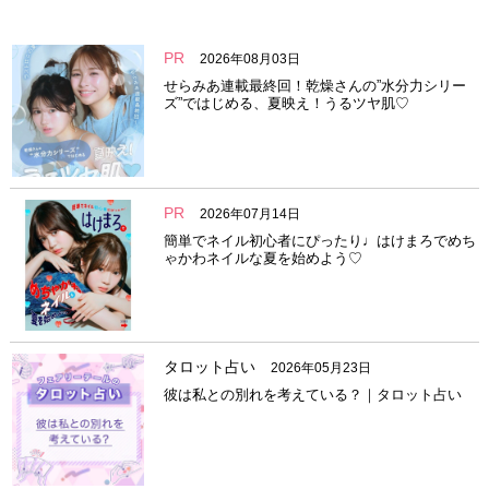
PR
2026年08月03日
せらみあ連載最終回！乾燥さんの”水分力シリー
ズ”ではじめる、夏映え！うるツヤ肌♡
PR
2026年07月14日
簡単でネイル初心者にぴったり♩はけまろでめち
ゃかわネイルな夏を始めよう♡
タロット占い
2026年05月23日
彼は私との別れを考えている？｜タロット占い