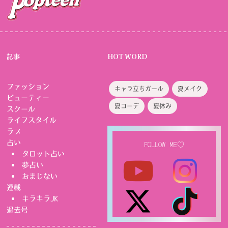
記事
HOT WORD
ファッション
キャラ立ちガール
夏メイク
ビューティー
夏コーデ
夏休み
スクール
ライフスタイル
ラブ
占い
FOLLOW ME♡
タロット占い
夢占い
おまじない
連載
キラキラJK
過去号