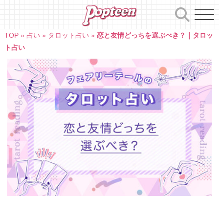
Skip
to
content
TOP
»
占い
»
タロット占い
»
恋と友情どっちを選ぶべき？｜タロッ
ト占い