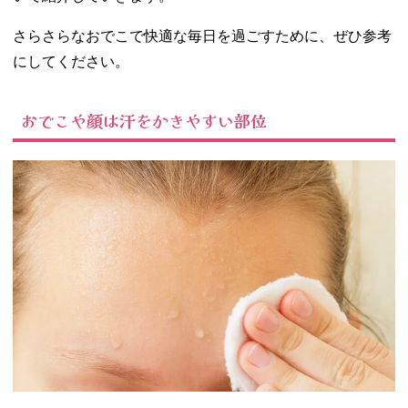
− ハード系
スプレーや
さらさらなおでこで快適な毎日を過ごすために、ぜひ参考
ワックスを
にしてください。
使う
− おでこに
ベビーパウ
おでこや顔は汗をかきやすい部位
ダーをつけ
る
− ヘアアレ
ンジで前髪
をおでこに
つけない
− 縮毛矯正
をする
− お直しア
イテムで前
髪をもとに
戻す！
03. おでこにだけ
大量に汗をかく