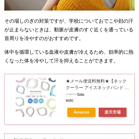
その場しのぎの対策ですが、学校についておでこや顔の汗
が止まらないときは、動脈が皮膚のすぐ近くを通っている
首周りを冷やすのがおすすめです。
体中を循環している血液や皮膚が冷えるため、効率的に熱
くなった体を冷やして汗を抑えることができます。
★メール便送料無料★【ネック
クーラー アイスネックバンド ア
イス クールリング PCM リング
created by
Rinker
アイスネッククーラー アイスネ
¥680
ックリング 首 冷却 スマートアイ
Amazon
楽天市場
ス リングクール ネックリング 子
供 ひんやり 保冷剤 冷却グッズ
冷感グッズ くすみカラー】{3}