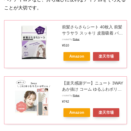
ことが大切です。
前髪さらさらシート 40枚入 前髪
サラサラ スッキリ 皮脂吸着 パウ
ダー配合 ドライシャンプーシー
created by
Rinker
ト 前髪 あぶらとり紙
¥510
Amazon
楽天市場
【楽天感謝デー】ニュート 3WAY
あか抜け コーム ゆるふわボリュ
ーム ヘアブラシ 折りたたみ ヘア
created by
Rinker
コーム ミニ 携帯 ヘアケア ボリ
¥742
ューム
Amazon
楽天市場