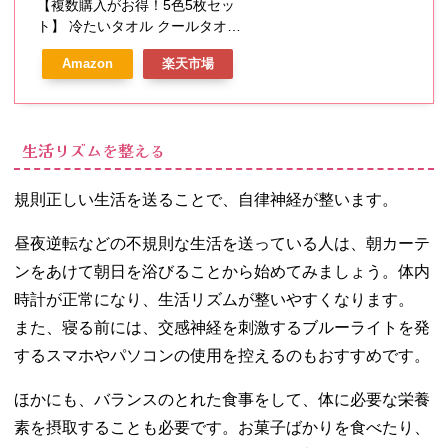
【複数購入がお得！5色5枚セッ
ト】 冷たいタオル クールタオル
冷却タオル 冷えるタオル ひんや
Amazon
楽天市場
り 濡らす 冷える タオル ひんや
りタオル 冷感タオル アイスタオ
ル 冷感 吸汗速乾 収納ポーチ付き
ネッククーラー UVカット 熱中症
生活リズムを整える
対策 厚さ対策
規則正しい生活を送ることで、自律神経が整います。
昼夜逆転などの不規則な生活を送っている人は、朝カーテ
ンをあけて朝日を浴びることから始めてみましょう。体内
時計が正常になり、生活リズムが整いやすくなります。
また、寝る前には、交感神経を刺激するブルーライトを発
するスマホやパソコンの使用を控えるのもおすすめです。
ほかにも、バランスのとれた食事をして、体に必要な栄養
素を摂取することも必要です。お菓子ばかりを食べたり、