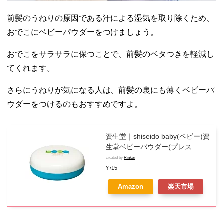
前髪のうねりの原因である汗による湿気を取り除くため、
おでこにベビーパウダーをつけましょう。
おでこをサラサラに保つことで、前髪のベタつきを軽減し
てくれます。
さらにうねりが気になる人は、前髪の裏にも薄くベビーパ
ウダーをつけるのもおすすめですよ。
資生堂｜shiseido baby(ベビー)資
生堂ベビーパウダー(プレス
ド)50g【医薬部外品】
created by
Rinker
¥715
Amazon
楽天市場