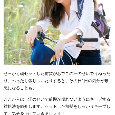
− 首周りを
冷やす
− 生活リズ
ムを整える
− 制汗スプ
レーを使う
05. おでこの汗対
策をして、前髪
のうねりやベタ
つきを抑えよ
う！
せっかく朝セットした前髪がおでこの汗のせいでうねった
り、べったり張りついたりすると、その日1日の気分が最
悪になることも。
ここからは、汗のせいで前髪が崩れないようにキープする
対処法を紹介します。セットした前髪をしっかりキープし
て、気分を上げていきましょう！