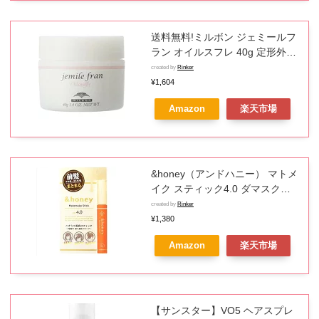
送料無料!ミルボン ジェミールフ
ラン オイルスフレ 40g 定形外郵
便発送発送
created by
Rinker
¥1,604
Amazon
楽天市場
&honey（アンドハニー） マトメ
イク スティック4.0 ダマスクロ
ーズハニーの香り 9g
created by
Rinker
¥1,380
Amazon
楽天市場
【サンスター】VO5 ヘアスプレ