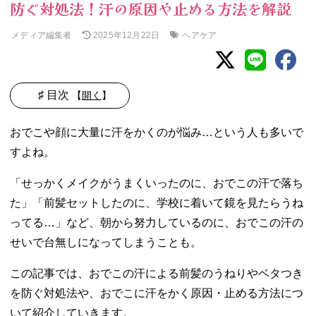
防ぐ対処法！汗の原因や止める方法を解説
メディア編集者
ヘアケア
2025年12月22日
♯ 目次
【
開く
】
01. おでこや顔は
おでこや顔に大量に汗をかくのが悩み…という人も多いで
汗をかきやすい
すよね。
部位
02. おでこの汗に
「せっかくメイクがうまくいったのに、おでこの汗で落ち
よる前髪のうね
た」「前髪セットしたのに、学校に着いて鏡を見たらうね
りやベタつきを
防ぐ対処法
ってる…」など、朝から努力しているのに、おでこの汗の
− ヘアケア
せいで台無しになってしまうことも。
を見直す
− カーラー
この記事では、おでこの汗による前髪のうねりやベタつき
を使って癖
を防ぐ対処法や、おでこに汗をかく原因・止める方法につ
をつける
いて紹介していきます。