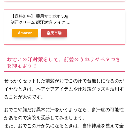
の臭い 対策 背中【グリングラン
薬用ボディアロマフレッシャー
フレッシュシャボンの香り
【送料無料】 薬用サラガオ 30g
100ml 1本】
制汗クリーム 顔汗対策 メイク ニ
オイケア フェイスクリーム 医薬
Amazon
楽天市場
部外品 マイノロジ
おでこの汗対策をして、前髪のうねりやベタつき
を抑えよう！
せっかくセットした前髪がおでこの汗で台無しになるのが
イヤなときは、ヘアケアアイテムや汗対策グッズを活用す
ることが大切です。
おでこや顔だけ異常に汗をかくようなら、多汗症の可能性
があるので病院を受診してみましょう。
また、おでこの汗が気になるときは、自律神経を整えて全