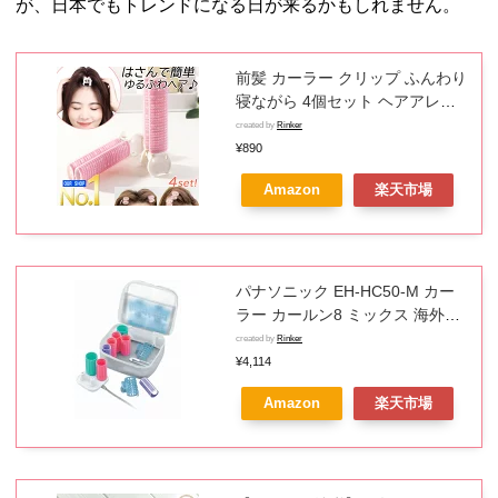
が、日本でもトレンドになる日が来るかもしれません。
前髪 カーラー クリップ ふんわり
寝ながら 4個セット ヘアアレン
ジ グッズ 時短 クセづけ 巻き髪
created by
Rinker
寝るとき マジックカーラー 手巻
¥890
き 簡単 ボリュームアップ
Amazon
楽天市場
パナソニック EH-HC50-M カー
ラー カールン8 ミックス 海外・
国内両用EHHC50M
created by
Rinker
¥4,114
Amazon
楽天市場