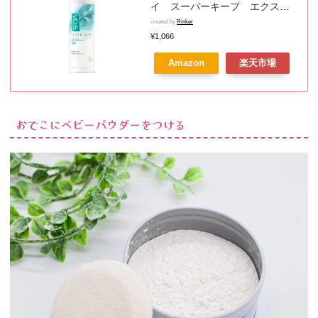
イ スーパーキープ エクスト
ラハード 無香料（330g）
created by
Rinker
¥1,066
Amazon
楽天市場
おでこにベビーパウダーをつける