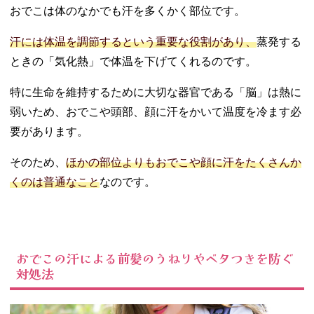
おでこは体のなかでも汗を多くかく部位です。
原因は？
− 疲労やス
汗には体温を調節するという重要な役割があり、
蒸発する
トレス
ときの「気化熱」で体温を下げてくれるのです。
− 運動不足
− 冷房の影
特に生命を維持するために大切な器官である「脳」は熱に
響
弱いため、おでこや頭部、顔に汗をかいて温度を冷ます必
− 顔面多汗
要があります。
症の可能性
も！
そのため、
ほかの部位よりもおでこや顔に汗をたくさんか
04. おでこの汗を
止める方法はあ
くのは普通なこと
なのです。
る？
− 毎日湯船
につかる
− 適度に運
おでこの汗による前髪のうねりやベタつきを防ぐ
動する
対処法
− ストレス
を発散する