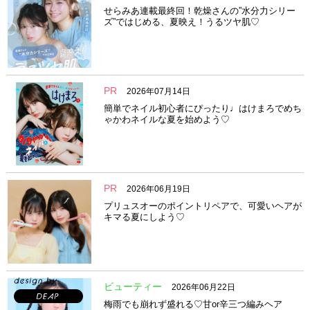
せらみあ連載最終回！乾燥さんの”水分力シリー
ズ”ではじめる、夏映え！うるツヤ肌♡
PR
2026年07月14日
簡単でネイル初心者にぴったり♩はけまろでめち
ゃかわネイルな夏を始めよう♡
PR
2026年06月19日
プリュスオーのポイントリペアで、可愛いヘアが
キマる夏にしよう♡
ビューティー
2026年06月22日
梅雨でも崩れず盛れる♡甘or辛三つ編みヘア