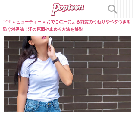
Skip
to
content
TOP
»
ビューティー
»
おでこの汗による前髪のうねりやベタつきを
防ぐ対処法！汗の原因や止める方法を解説