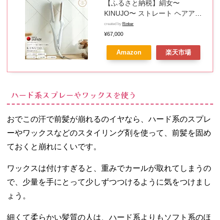
【ふるさと納税】絹女〜
KINUJO〜 ストレート ヘアアイ
ロン（ホワイト） 日本製 取扱説
created by
Rinker
明書付き1年間の保証 超高速立ち
¥67,000
上がり 毎日使える 温度調節
Amazon
楽天市場
130℃ 〜 220℃ 美容家電 ギフト
に最適 プレゼント用 誕生日 結婚
祝い 内祝い 送料無料 泉佐野市
ハード系スプレーやワックスを使う
おでこの汗で前髪が崩れるのイヤなら、ハード系のスプレ
ーやワックスなどのスタイリング剤を使って、前髪を固め
ておくと崩れにくいです。
ワックスは付けすぎると、重みでカールが取れてしまうの
で、少量を手にとって少しずつつけるように気をつけまし
ょう。
細くて柔らかい髪質の人は、ハード系よりもソフト系のほ