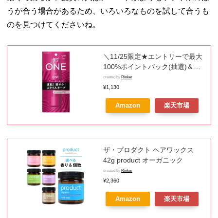
うが合う場合があるため、いろいろなものを試して合うも
のを見つけてくださいね。
＼11/25限定★エントリーで最大
100%ポイントバック(抽選)＆
P15倍／【メール便送料無料！】
created by
Rinker
ケープONE しっかりキープ 無香
¥1,130
料 80g【花王】
Amazon
楽天市場
ザ・プロダクト ヘアワックス
42g product オーガニック
created by
Rinker
¥2,360
Amazon
楽天市場