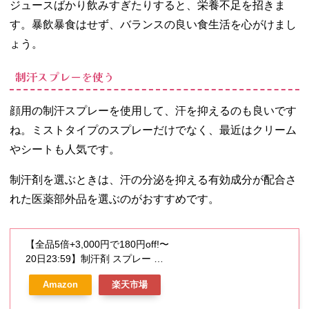
ジュースばかり飲みすぎたりすると、栄養不足を招きま
す。暴飲暴食はせず、バランスの良い食生活を心がけまし
ょう。
制汗スプレーを使う
顔用の制汗スプレーを使用して、汗を抑えるのも良いです
ね。ミストタイプのスプレーだけでなく、最近はクリーム
やシートも人気です。
制汗剤を選ぶときは、汗の分泌を抑える有効成分が配合さ
れた医薬部外品を選ぶのがおすすめです。
【全品5倍+3,000円で180円off!〜
20日23:59】制汗剤 スプレー せ
っけん メンズ 顔用 デオドラント
Amazon
楽天市場
スプレー タイプ ワキガ対策 わき
が 子供 体臭 加齢臭 脇汗 止め 足